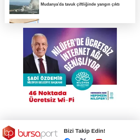
Mudanya'da tavuk çiftliğinde yangın çıktı
Elini spiral makinesine kaptırdı
Suikast timinin son firarisinden kan
donduran ifadeler
Trump İran'la anlaşmadan yana; Ülkeyi taş
devrine döndürmekten söz ediyordu!
Alkollü sürücü karıştığı kazayı unuttu,
ortalığı ayağa kaldırdı!
Bizi Takip Edin!