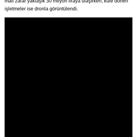
mali zarar yaklaşık 30 milyon liraya ulaşırken, küle dönen
işletmeler ise dronla görüntülendi.