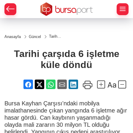
Tarihi
Anasayfa
Güncel
çarşıda
6
işletme
Tarihi çarşıda 6 işletme
küle
döndü
küle döndü
Bursa Kayhan Çarşısı'ndaki mobilya
imalathanesinde çıkan yangında 6 işletme ağır
hasar gördü. Can kaybının yaşanmadığı
olayda mali zararın 30 milyon TL olduğu
belirlendi. Yangının çıkış nedeni araştırılıyor.