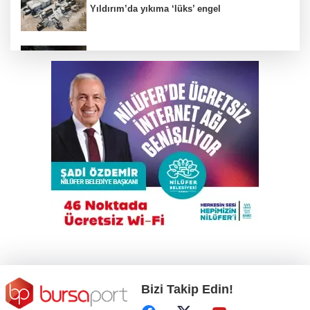
Yıldırım’da yıkıma ‘lüks’ engel
Alkollü sürücü karıştığı kazayı unuttu,
ortalığı ayağa kaldırdı!
Trump İran'la anlaşmadan yana; Ülkeyi taş
devrine döndürmekten söz ediyordu!
Elektrikli bisiklet ile uçuruma yuvarlandılar; 3
çocuk yaralandı
Osmangazi Belediyesi kaldırım işgallerine
fırsat vermiyor
Bizi Takip Edin!