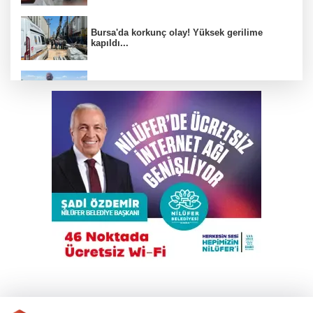
Bursa'da korkunç olay! Yüksek gerilime
kapıldı...
Bursa'daki bu köyde çiftçi çok rahat!
Otomobil İETT otobüsüne çarptı: 1’i polis
memuru 3 kişi öldü
Yeni Parti Osmangazi Kurucu Yönetimi
açıklandı
İnegöl'de motosikletle silahlı saldırı!