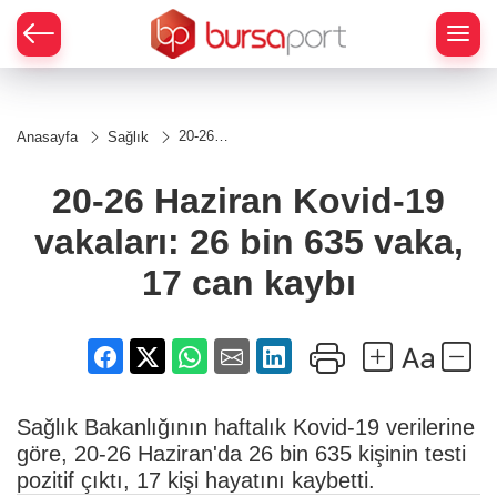
20-26
Anasayfa
Sağlık
Haziran
Kovid-
19
20-26 Haziran Kovid-19
vakaları:
26 bin
vakaları: 26 bin 635 vaka,
635
vaka, 17
can
17 can kaybı
kaybı
Sağlık Bakanlığının haftalık Kovid-19 verilerine
göre, 20-26 Haziran'da 26 bin 635 kişinin testi
pozitif çıktı, 17 kişi hayatını kaybetti.