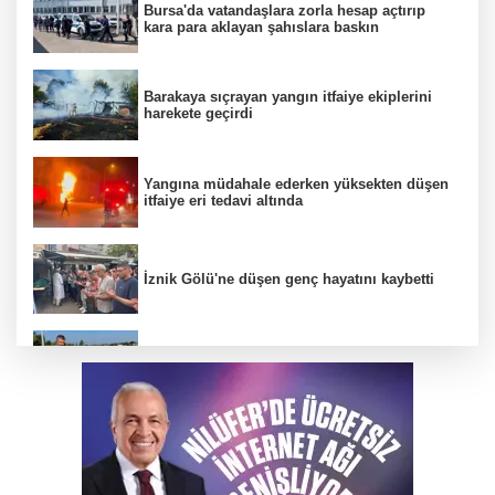
Bursa'da vatandaşlara zorla hesap açtırıp
kara para aklayan şahıslara baskın
Barakaya sıçrayan yangın itfaiye ekiplerini
harekete geçirdi
Yangına müdahale ederken yüksekten düşen
itfaiye eri tedavi altında
İznik Gölü'ne düşen genç hayatını kaybetti
Büyükşehir’den İnegöl’e ulaşım hamlesi
Uludağ'da çıkan orman yangını söndürüldü