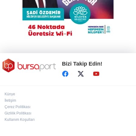
TEKNOSAB KOBİ OSB tanıtıldı
Ahbap Derneği yönetimine kayyum atandı
Bizi Takip Edin!
Künye
İletişim
Çerez Politikası
Gizlilik Politikası
Kullanım Koşulları