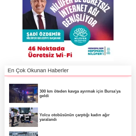
En Çok Okunan Haberler
300 km öteden kavga ayırmak için Bursa'ya
geldi
Yolcu otobüsünün çarptığı kadın ağır
yaralandı