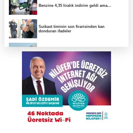
Benzine 4,35 liralık indirim geldi ama...
Suikast timinin son firarisinden kan
donduran ifadeler
Mudanya'da tavuk çiftliğinde yangın çıktı
Elini spiral makinesine kaptırdı
Trump İran'la anlaşmadan yana; Ülkeyi taş
devrine döndürmekten söz ediyordu!
Yıldırım’da yıkıma ‘lüks’ engel