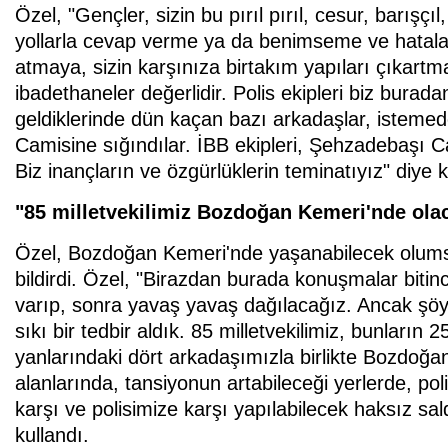
Özel, "Gençler, sizin bu pırıl pırıl, cesur, barışçı
yollarla cevap verme ya da benimseme ve hatalar
atmaya, sizin karşınıza birtakım yapıları çıkartm
ibadethaneler değerlidir. Polis ekipleri biz bura
geldiklerinde dün kaçan bazı arkadaşlar, isteme
Camisine sığındılar. İBB ekipleri, Şehzadebaşı Ca
Biz inançların ve özgürlüklerin teminatıyız" diye 
"85 milletvekilimiz Bozdoğan Kemeri'nde ola
Özel, Bozdoğan Kemeri'nde yaşanabilecek olumsuzl
bildirdi. Özel, "Birazdan burada konuşmalar bitinc
varıp, sonra yavaş yavaş dağılacağız. Ancak şö
sıkı bir tedbir aldık. 85 milletvekilimiz, bunların 25
yanlarındaki dört arkadaşımızla birlikte Bozdoğan
alanlarında, tansiyonun artabileceği yerlerde, po
karşı ve polisimize karşı yapılabilecek haksız sal
kullandı.