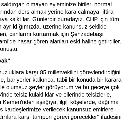
l, saldırgan olmayan eyleminize birileri normal
ından ders almak yerine kara çalmaya, iftira
aya kalktılar. Günlerdir buradayız. CHP için tüm
dan ayrıldığımızda, üzerine kanunsuz şekilde
den, canlarını kurtarmak için Şehzadebaşı
mi'de hasar gören alanları eski haline getirdiler.
konuştu.
cak"
uklara karşı 85 milletvekilini görevlendirdiğini
e, bariyerler kalkınca, tabii bir konuda bir karara
yle olumsuz şeyler görüyorum ve bu geceye çok
’inde telsiz kulaklıklar ve ellerinde telsizlerle,
 Kemeri’nden aşağıya, ilgili köşelerde, dağılma
lis kardeşlerimize verilecek kanunsuz emirlere
dırılara karşı tampon görevi görecekler" ifadesini