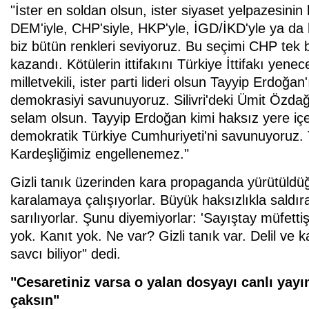
"İster en soldan olsun, ister siyaset yelpazesinin
DEM'iyle, CHP'siyle, HKP'yle, İGD/İKD'yle ya da he
biz bütün renkleri seviyoruz. Bu seçimi CHP tek 
kazandı. Kötülerin ittifakını Türkiye İttifakı yene
milletvekili, ister parti lideri olsun Tayyip Erdoğa
demokrasiyi savunuyoruz. Silivri'deki Ümit Özdağ
selam olsun. Tayyip Erdoğan kimi haksız yere iç
demokratik Türkiye Cumhuriyeti'ni savunuyoruz. 
Kardeşliğimiz engellenemez."
Gizli tanık üzerinden kara propaganda yürütüldü
karalamaya çalışıyorlar. Büyük haksızlıkla saldırar
sarılıyorlar. Şunu diyemiyorlar: 'Sayıştay müfettiş
yok. Kanıt yok. Ne var? Gizli tanık var. Delil ve 
savcı biliyor" dedi.
"Cesaretiniz varsa o yalan dosyayı canlı yay
çaksın"