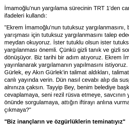
İmamoğlu'nun yargılama sürecinin TRT 1'den can
ifadeleri kullandı:
"Ekrem İmamoğlu'nun tutuksuz yargılanmasını, b
yarışması için tutuksuz yargılanmasını talep e
meydan okuyoruz. İster tutuklu olsun ister tutu
yargılanması önemli. Çünkü gizli tanık ve gizli s
dönüşüyor. Biz tarihi bir adım atıyoruz. Ekrem 
yayınlanarak yargılamanın yapılmasını istiyoruz
Gürlek, ey Akın Gürlek'in talimat aldıkları, talima
canlı yayında verin. Dün nasıl cevabı alıp da s
alnınıza çaksın. Tayyip Bey, benim belediye b
cevaplamaya, seni rezil rüsva etmeye, savcının y
önünde sorgulamaya, attığın iftirayı anlına vurm
çıkmaya?"
"Biz inançların ve özgürlüklerin teminatıyız"