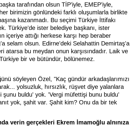
 başka tarafından olsun TİP'iyle, EMEP'iyle,
r birimizin gönlündeki farklı oluşumlarla birlikte
başına kazanmadı. Bu seçimi Türkiye İttifakı
cek. Türkiye'de ister belediye başkanı, ister
n'ın içeriye attığı herkese karşı hep beraber
'a selam olsun. Edirne'deki Selahattin Demirtaş'a
eri atarsa bu meydan onun karşısındadır. Laik ve
Türkiye bir ve bütündür, bölünemez.
ğünü söyleyen Özel, "Kaç gündür arkadaşlarımızı
ak... yolsuzluk, hırsızlık, rüşvet diye yalanlara
i şunu buldu' yok. 'Vergi müfettişi bunu buldu'
kanıt yok, şahit var. Şahit kim? Onu da bir tek
ında verin gerçekleri Ekrem İmamoğlu alnınıza