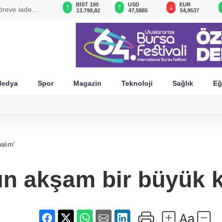
GAU/TRY
BIST 100
USD
EUR
öreve iade
6.491,82
13.798,82
47,5885
54,9537
edya
Spor
Magazin
Teknoloji
Sağlık
Eğ
alım'
ın akşam bir büyük 