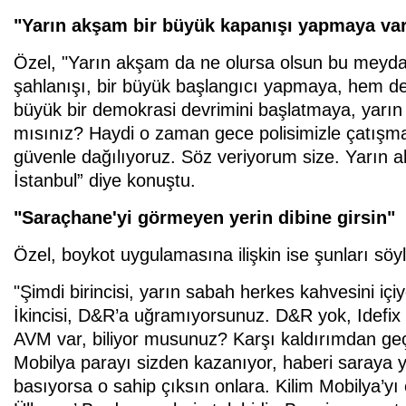
"Yarın akşam bir büyük kapanışı yapmaya var
Özel, "Yarın akşam da ne olursa olsun bu meydan
şahlanışı, bir büyük başlangıcı yapmaya, hem de
büyük bir demokrasi devrimini başlatmaya, yarı
mısınız? Haydi o zaman gece polisimizle çatışmad
güvenle dağılıyoruz. Söz veriyorum size. Yarın
İstanbul” diye konuştu.
"Saraçhane'yi görmeyen yerin dibine girsin"
Özel, boykot uygulamasına ilişkin ise şunları söyl
"Şimdi birincisi, yarın sabah herkes kahvesini i
İkincisi, D&R’a uğramıyorsunuz. D&R yok, Idefix
AVM var, biliyor musunuz? Karşı kaldırımdan geçi
Mobilya parayı sizden kazanıyor, haberi saraya
basıyorsa o sahip çıksın onlara. Kilim Mobilya’yı 