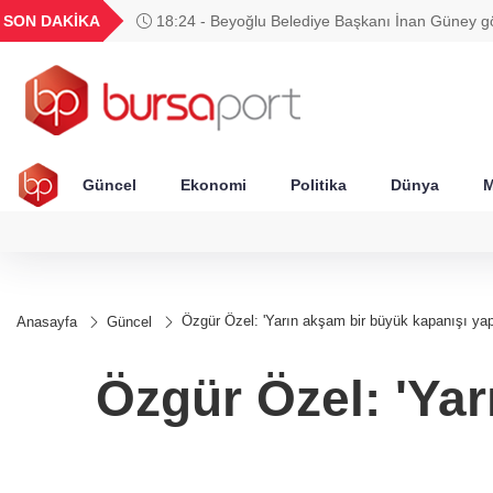
GEL
TND
BGN
VND
SON DAKİKA
18:24 - Beyoğlu Belediye Başkanı İnan Güney g
20
18,1983
16,2307
28,0626
0,0018
edilmedi
Güncel
Ekonomi
Politika
Dünya
M
Özgür Özel: 'Yarın akşam bir büyük kapanışı yap
Anasayfa
Güncel
Özgür Özel: 'Yar