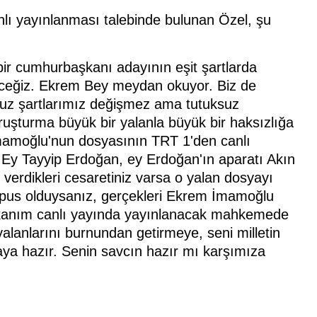
lı yayınlanması talebinde bulunan Özel, şu
ir cumhurbaşkanı adayının eşit şartlarda
deceğiz. Ekrem Bey meydan okuyor. Biz de
ksuz şartlarımız değişmez ama tutuksuz
oruşturma büyük bir yalanla büyük bir haksızlığa
İmamoğlu'nun dosyasının TRT 1'den canlı
. Ey Tayyip Erdoğan, ey Erdoğan'ın aparatı Akın
t verdikleri cesaretiniz varsa o yalan dosyayı
uspus olduysanız, gerçekleri Ekrem İmamoğlu
aşkanım canlı yayında yayınlanacak mahkemede
alanlarını burnundan getirmeye, seni milletin
aya hazır. Senin savcın hazır mı karşımıza