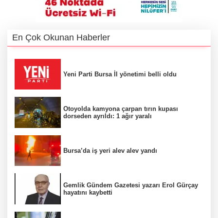
En Çok Okunan Haberler
Yeni Parti Bursa İl yönetimi belli oldu
Otoyolda kamyona çarpan tırın kupası
dorseden ayrıldı: 1 ağır yaralı
Bursa’da iş yeri alev alev yandı
Gemlik Gündem Gazetesi yazarı Erol Gürçay
hayatını kaybetti