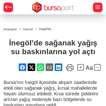
İnegöl'de
Anasayfa
Güncel
sağanak
yağış su
baskınlarına
İnegöl'de sağanak yağış
yol açtı
su baskınlarına yol açtı
Bursa’nın İnegöl ilçesinde akşam saatlerinde
etkili olan sağanak yağış, kırsal mahallelerde
hayatı olumsuz etkiledi. Kısa sürede şiddetini
artıran yağış nedeniyle bazı bölgelerde su
baskınları meydana geldi.