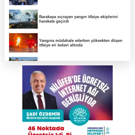
Barakaya sıçrayan yangın itfaiye ekiplerini
harekete geçirdi
Yangına müdahale ederken yüksekten düşen
itfaiye eri tedavi altında
Büyükşehir’den İnegöl’e ulaşım hamlesi
Karacabey Belediyespor’dan 5 imza birden
TEKNOSAB KOBİ OSB tanıtıldı
Bakanlığa sahte diploma soruları: 419