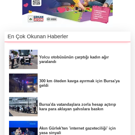
En Çok Okunan Haberler
Yolcu otobüsünün çarptığı kadın ağır
yaralandı
300 km öteden kavga ayırmak için Bursa'ya
geldi
Bursa'da vatandaşlara zorla hesap açtırıp
kara para aklayan şahıslara baskın
Akın Gürlek'ten 'internet gazeteciliği' için
yasa sinyali