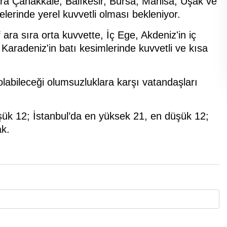
nra Çanakkale, Balıkesir, Bursa, Manisa, Uşak ve
çelerinde yerel kuvvetli olması bekleniyor.
ara sıra orta kuvvette, İç Ege, Akdeniz'in iç
 Karadeniz'in batı kesimlerinde kuvvetli ve kısa
labileceği olumsuzluklara karşı vatandaşları
şük 12; İstanbul’da en yüksek 21, en düşük 12;
ak.