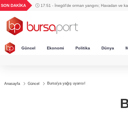
GEL
TND
BGN
VND
SON DAKİKA
17:51 - İnegöl'de orman yangını; Havadan ve k
49
18,2677
16,3788
27,9743
0,0018
müdahale başlatıldı
Güncel
Ekonomi
Politika
Dünya
M
Bursa'ya yağış uyarısı!
Anasayfa
Güncel
B