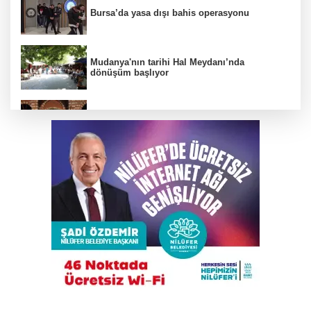
Bursa’da yasa dışı bahis operasyonu
Mudanya'nın tarihi Hal Meydanı’nda
dönüşüm başlıyor
BTSO Başkan Adayı Özer Matlı seçim
çalışmalarına Kapalıçarşı'dan başladı
Gökyüzü tutkunları meteor yağmuru için
Karacabey'de buluşacak
Çalıntı araçla 10 kilometre kaçtı, 380 bin TL
ceza yedi
Bursa'da tarlalık alanı ateşe veren şüpheli
yakalandı