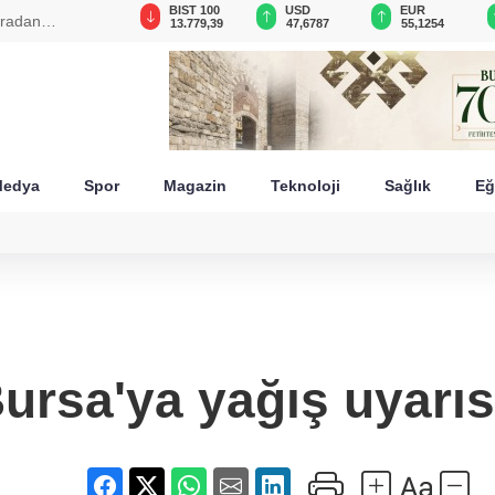
GAU/TRY
BIST 100
USD
EUR
aradan
6.660,55
13.779,39
47,6787
55,1254
edya
Spor
Magazin
Teknoloji
Sağlık
Eğ
ursa'ya yağış uyarıs