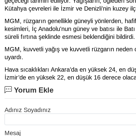
geçeceği tahmin ediliyor. Yağışların; öğleden so
Kütahya çevreleri ile İzmir ve Denizli'nin kuzey il
MGM, rüzgarın genellikle güneyli yönlerden, hafif 
kesimleri, İç Anadolu'nun güney ve batısı ile Batı
süreli fırtına şeklinde esmesi beklendiğini bildirdi.
MGM, kuvvetli yağış ve kuvvetli rüzgarın neden o
uyardı.
Hava sıcaklıkları Ankara’da en yüksek 24, en dü
İzmir’de en yüksek 22, en düşük 16 derece olac
Yorum Ekle
Adınız Soyadınız
Mesaj