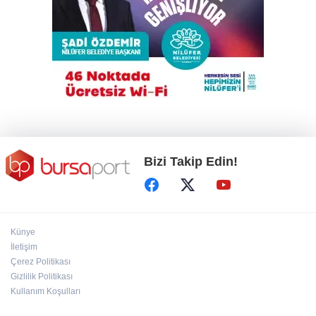
Kahvehaneye gelen sincabı elleriyle besledi
Türkiye, Suudi Arabistan ve Pakistan
arasında ortak savunma anlaşması imzalandı
Bizi Takip Edin!
Künye
İletişim
Çerez Politikası
Gizlilik Politikası
Kullanım Koşulları