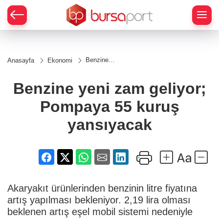
Benzine
Anasayfa
Ekonomi
yeni zam
geliyor;
Pompaya
Benzine yeni zam geliyor;
55 kuruş
yansıyacak
Pompaya 55 kuruş
yansıyacak
Akaryakıt ürünlerinden benzinin litre fiyatına
artış yapılması bekleniyor. 2,19 lira olması
beklenen artış eşel mobil sistemi nedeniyle