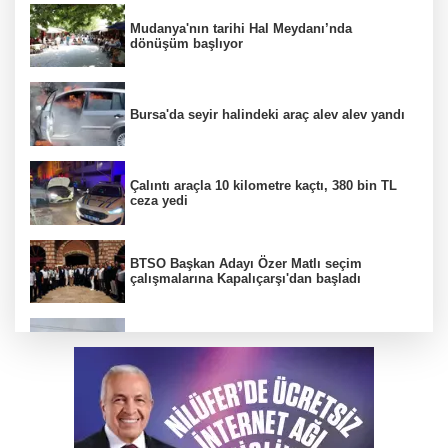
Mudanya'nın tarihi Hal Meydanı’nda
dönüşüm başlıyor
Bursa'da seyir halindeki araç alev alev yandı
Çalıntı araçla 10 kilometre kaçtı, 380 bin TL
ceza yedi
BTSO Başkan Adayı Özer Matlı seçim
çalışmalarına Kapalıçarşı'dan başladı
Bursa'da tarlalık alanı ateşe veren şüpheli
yakalandı
DAĞDER ve BUMEV'den eğitim için güç
birliği