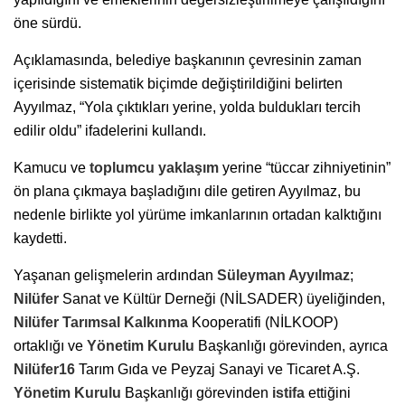
öne sürdü.
Açıklamasında, belediye başkanının çevresinin zaman
içerisinde sistematik biçimde değiştirildiğini belirten
Ayyılmaz, “Yola çıktıkları yerine, yolda buldukları tercih
edilir oldu” ifadelerini kullandı.
Kamucu ve
toplumcu yaklaşım
yerine “tüccar zihniyetinin”
ön plana çıkmaya başladığını dile getiren Ayyılmaz, bu
nedenle birlikte yol yürüme imkanlarının ortadan kalktığını
kaydetti.
Yaşanan gelişmelerin ardından
Süleyman Ayyılmaz
;
Nilüfer
Sanat ve Kültür Derneği (NİLSADER) üyeliğinden,
Nilüfer
Tarımsal Kalkınma
Kooperatifi (NİLKOOP)
ortaklığı ve
Yönetim Kurulu
Başkanlığı görevinden, ayrıca
Nilüfer16
Tarım Gıda ve Peyzaj Sanayi ve Ticaret A.Ş.
Yönetim Kurulu
Başkanlığı görevinden
istifa
ettiğini