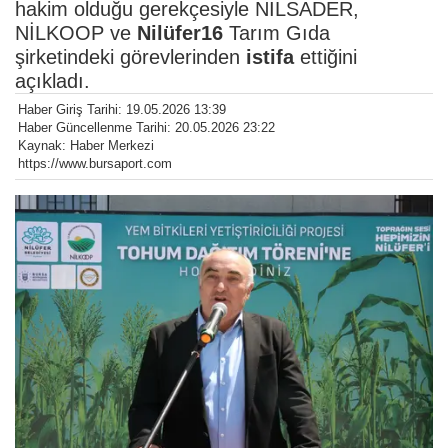
hakim olduğu gerekçesiyle NİLSADER,
NİLKOOP ve
Nilüfer16
Tarım Gıda
şirketindeki görevlerinden
istifa
ettiğini
açıkladı.
Haber Giriş Tarihi: 19.05.2026 13:39
Haber Güncellenme Tarihi: 20.05.2026 23:22
Kaynak: Haber Merkezi
https://www.bursaport.com