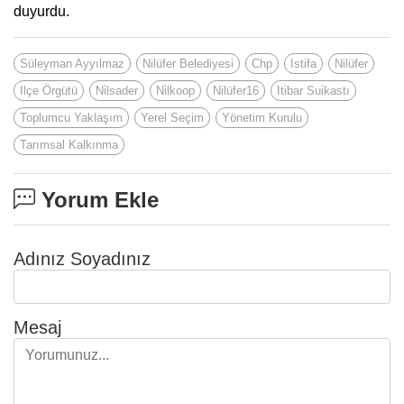
duyurdu.
Süleyman Ayyılmaz
Nilüfer Belediyesi
Chp
Istifa
Nilüfer
Ilçe Örgütü
Ni̇lsader
Ni̇lkoop
Nilüfer16
Itibar Suikastı
Toplumcu Yaklaşım
Yerel Seçim
Yönetim Kurulu
Tarımsal Kalkınma
Yorum Ekle
Adınız Soyadınız
Mesaj