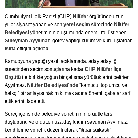
Cumhuriyet Halk Partisi (CHP)
Nilüfer
örgütünde uzun
yıllar siyaset yapan ve son
yerel seçim
sürecinde
Nilüfer
Belediyesi
yönetiminin oluşumunda önemli rol üstlenen
Süleyman Ayyılmaz
, görev yaptığı kurum ve kuruluşlardan
istifa
ettiğini açıkladı.
Kamuoyuna yaptığı yazılı açıklamada, aday adaylığı
sürecinden seçim sonuçlarına kadar
CHP
Nilüfer
İlçe
Örgütü
ile birlikte yoğun bir çalışma yürüttüklerini belirten
Ayyılmaz,
Nilüfer
Belediyesi’nde
“kamucu, toplumcu ve
halkçı” bir anlayışı hâkim kılmak adına önemli çabalar sarf
ettiklerini ifade etti.
Süreç içerisinde belediye yönetiminin örgütle ters
düştüğünü ve örgütten uzaklaşıldığını savunan Ayyılmaz,
kendilerine yönelik düzenli olarak “itibar suikastı”
yapıldığını ve emeklerinin değersizleştirilmeye çalışıldığını