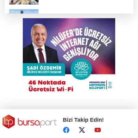
Bursa'daki bu köyde çiftçi çok rahat!
Otomobil İETT otobüsüne çarptı: 1’i polis
memuru 3 kişi öldü
Yeni Parti Osmangazi Kurucu Yönetimi
açıklandı
İnegöl'de motosikletle silahlı saldırı!
Bizi Takip Edin!