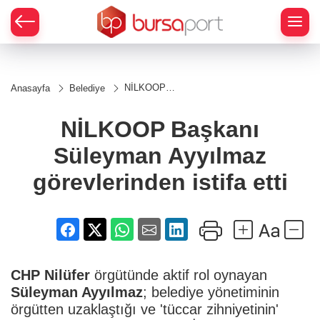
NİLKOOP
Anasayfa
Belediye
Başkanı
Süleyman
Ayyılmaz
NİLKOOP Başkanı
görevlerinden
istifa etti
Süleyman Ayyılmaz
görevlerinden istifa etti
CHP
Nilüfer
örgütünde aktif rol oynayan
Süleyman Ayyılmaz
; belediye yönetiminin
örgütten uzaklaştığı ve 'tüccar zihniyetinin'