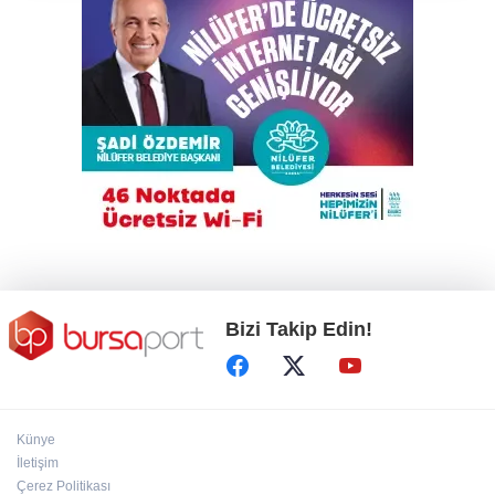
Gökyüzü tutkunları meteor yağmuru için
Karacabey'de buluşacak
Çalıntı araçla 10 kilometre kaçtı, 380 bin TL
ceza yedi
Bursa'da tarlalık alanı ateşe veren şüpheli
yakalandı
Bizi Takip Edin!
Künye
İletişim
Çerez Politikası