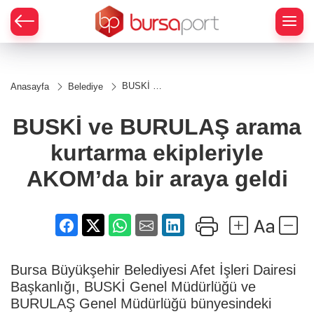
BUSKİ ve
Anasayfa
Belediye
BURULAŞ
arama
kurtarma
BUSKİ ve BURULAŞ arama
ekipleriyle
AKOM’da
kurtarma ekipleriyle
bir araya
geldi
AKOM’da bir araya geldi
Bursa Büyükşehir Belediyesi Afet İşleri Dairesi
Başkanlığı, BUSKİ Genel Müdürlüğü ve
BURULAŞ Genel Müdürlüğü bünyesindeki