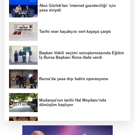
Akın Gürlek'ten 'internet gazeteciliği' için
yasa sinyali
Tarihi eser kaçakçısı sert kayaya çarptı
Başkan Vekili seçimi soruşturmasında Eğitim
İş Bursa Başkanı Rona ifade verdi
Bursa’da yasa dışı bahis operasyonu
Mudanya'nın tarihi Hal Meydanı’nda
dönüşüm başlıyor
BTSO Başkan Adayı Özer Matlı seçim
çalışmalarına Kapalıçarşı'dan başladı