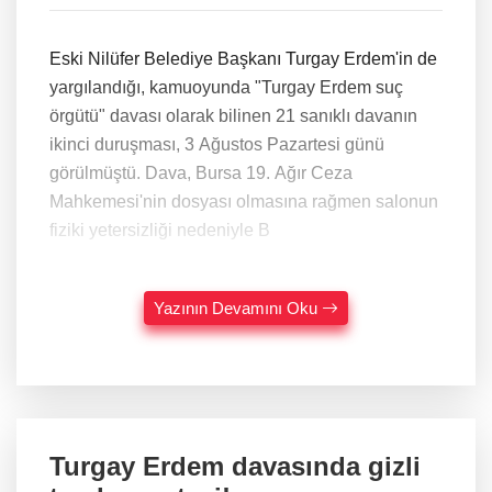
Eski Nilüfer Belediye Başkanı Turgay Erdem'in de
yargılandığı, kamuoyunda "Turgay Erdem suç
örgütü" davası olarak bilinen 21 sanıklı davanın
ikinci duruşması, 3 Ağustos Pazartesi günü
görülmüştü. Dava, Bursa 19. Ağır Ceza
Mahkemesi'nin dosyası olmasına rağmen salonun
fiziki yetersizliği nedeniyle B
Yazının Devamını Oku
Turgay Erdem davasında gizli