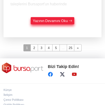
taleplerini Bursaport'un haberinde
Yazının Devamını Oku
1
2
3
4
5
...
25
»
Bizi Takip Edin!
Künye
İletişim
Çerez Politikası
Gizlilik Politikası