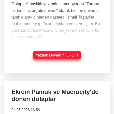
Dolaplar" başlıklı yazımda, kamuoyunda "Turgay
Erdem suç örgütü davası" olarak bilinen davada
tanık olarak dinlenen gazeteci İsmail Taştan'ın
mahkemede yaptığı anlatımlara yer vermiştim. Bu
yazı için ayrıca MacroCity projesinden 2021-2023
yılları arasında Er
Yazının Devamını Oku
Ekrem Pamuk ve Macrocity'de
dönen dolaplar
04.08.2026 23:54