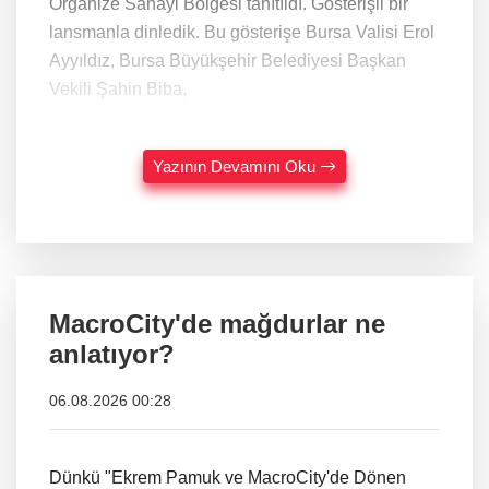
Organize Sanayi Bölgesi tanıtıldı. Gösterişli bir
lansmanla dinledik. Bu gösterişe Bursa Valisi Erol
Ayyıldız, Bursa Büyükşehir Belediyesi Başkan
Vekili Şahin Biba,
Yazının Devamını Oku
MacroCity'de mağdurlar ne
anlatıyor?
06.08.2026 00:28
Dünkü "Ekrem Pamuk ve MacroCity'de Dönen