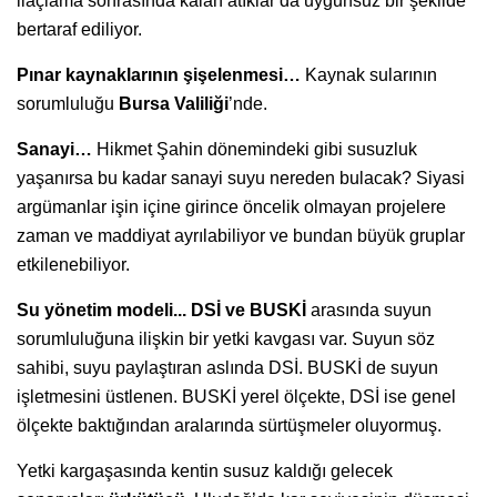
ilaçlama sonrasında kalan atıklar da uygunsuz bir şekilde
bertaraf ediliyor.
Pınar kaynaklarının şişelenmesi…
Kaynak sularının
sorumluluğu
Bursa Valiliği
’nde.
Sanayi…
Hikmet Şahin dönemindeki gibi susuzluk
yaşanırsa bu kadar sanayi suyu nereden bulacak? Siyasi
argümanlar işin içine girince öncelik olmayan projelere
zaman ve maddiyat ayrılabiliyor ve bundan büyük gruplar
etkilenebiliyor.
Su yönetim modeli... DSİ ve BUSKİ
arasında suyun
sorumluluğuna ilişkin bir yetki kavgası var. Suyun söz
sahibi, suyu paylaştıran aslında DSİ. BUSKİ de suyun
işletmesini üstlenen. BUSKİ yerel ölçekte, DSİ ise genel
ölçekte baktığından aralarında sürtüşmeler oluyormuş.
Yetki kargaşasında kentin susuz kaldığı gelecek