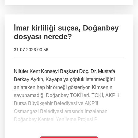
İmar kirliliği suçsa, Doğanbey
dosyası nerede?
31.07.2026 00:56
Nilüfer Kent Konseyi Başkanı Doç. Dr. Mustafa
Berkay Aydın, Kayapa'ya çöplük istenmediğini
anlatırken hep bir örneği gösteriyor. Kimsenin
savunamadığı Doğanbey TOKİ'leri. TOKİ, AKP'li
Bursa Büyükşehir Belediyesi ve AKP'li
Osmangazi Belediyesi arasında imzalanan
Doğanbey Kentsel Yenileme Projesi P