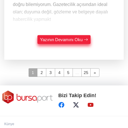
doğru bilemiyorum. Gazetecilik açısından ideal
olan; duyuma değil, gözleme ve belgeye dayalı
habercilik yapmakt
Yazının Devamını Oku
1
2
3
4
5
...
25
»
Bizi Takip Edin!
Künye