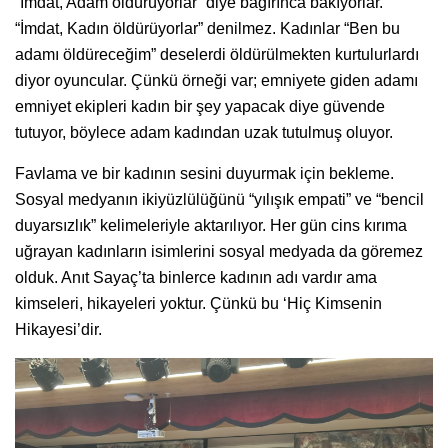
“İmdat, Adam öldürüyorlar” diye bağırınca bakıyorlar.
“İmdat, Kadın öldürüyorlar” denilmez. Kadınlar “Ben bu
adamı öldüreceğim” deselerdi öldürülmekten kurtulurlardı
diyor oyuncular. Çünkü örneği var; emniyete giden adamı
emniyet ekipleri kadın bir şey yapacak diye güvende
tutuyor, böylece adam kadından uzak tutulmuş oluyor.
Favlama ve bir kadının sesini duyurmak için bekleme.
Sosyal medyanın ikiyüzlülüğünü “yılışık empati” ve “bencil
duyarsızlık” kelimeleriyle aktarılıyor. Her gün cins kırıma
uğrayan kadınların isimlerini sosyal medyada da göremez
olduk. Anıt Sayaç’ta binlerce kadının adı vardır ama
kimseleri, hikayeleri yoktur. Çünkü bu ‘Hiç Kimsenin
Hikayesi’dir.