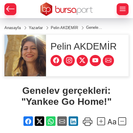
Genelev
Anasayfa
Yazarlar
Pelin AKDEMİR
gerçekleri:
"Yankee
Go
Pelin AKDEMİR
Home!"
Genelev gerçekleri:
"Yankee Go Home!"