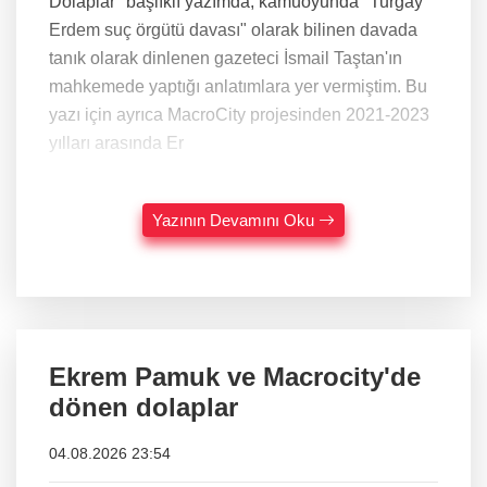
Dolaplar" başlıklı yazımda, kamuoyunda "Turgay
Erdem suç örgütü davası" olarak bilinen davada
tanık olarak dinlenen gazeteci İsmail Taştan'ın
mahkemede yaptığı anlatımlara yer vermiştim. Bu
yazı için ayrıca MacroCity projesinden 2021-2023
yılları arasında Er
Yazının Devamını Oku
Ekrem Pamuk ve Macrocity'de
dönen dolaplar
04.08.2026 23:54