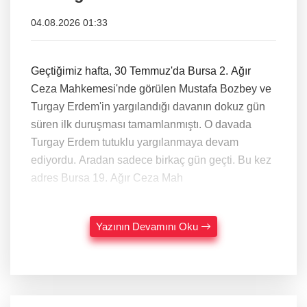
04.08.2026 01:33
Geçtiğimiz hafta, 30 Temmuz'da Bursa 2. Ağır
Ceza Mahkemesi'nde görülen Mustafa Bozbey ve
Turgay Erdem'in yargılandığı davanın dokuz gün
süren ilk duruşması tamamlanmıştı. O davada
Turgay Erdem tutuklu yargılanmaya devam
ediyordu. Aradan sadece birkaç gün geçti. Bu kez
adres Bursa 19. Ağır Ceza Mah
Yazının Devamını Oku