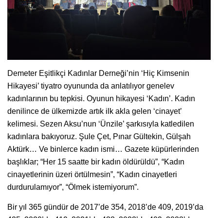
Demeter Eşitlikçi Kadınlar Derneği’nin ‘Hiç Kimsenin
Hikayesi’ tiyatro oyununda da anlatılıyor genelev
kadınlarının bu tepkisi. Oyunun hikayesi ‘Kadın’. Kadın
denilince de ülkemizde artık ilk akla gelen ‘cinayet’
kelimesi. Sezen Aksu’nun ‘Ünzile’ şarkısıyla katledilen
kadınlara bakıyoruz. Şule Çet, Pınar Gültekin, Gülşah
Aktürk… Ve binlerce kadın ismi… Gazete küpürlerinden
başlıklar; “Her 15 saatte bir kadın öldürüldü”, “Kadın
cinayetlerinin üzeri örtülmesin”, “Kadın cinayetleri
durdurulamıyor”, “Ölmek istemiyorum”.
Bir yıl 365 gündür de 2017’de 354, 2018’de 409, 2019’da