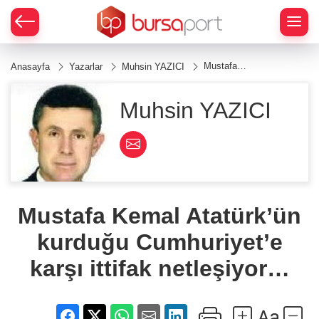
Mustafa
Anasayfa
Yazarlar
Muhsin YAZICI
Kemal
Atatürk’ün
kurduğu
Muhsin YAZICI
Cumhuriyet’e
karşı ittifak
netleşiyor…
Mustafa Kemal Atatürk’ün
kurduğu Cumhuriyet’e
karşı ittifak netleşiyor…