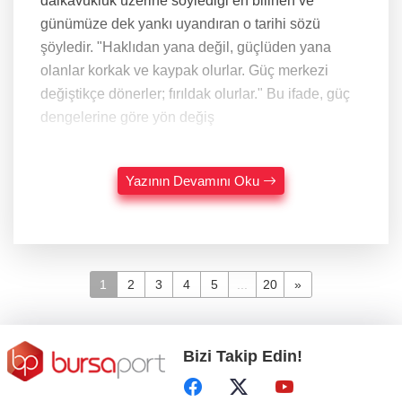
dalkavukluk üzerine söylediği en bilinen ve
günümüze dek yankı uyandıran o tarihi sözü
şöyledir. "Haklıdan yana değil, güçlüden yana
olanlar korkak ve kaypak olurlar. Güç merkezi
değiştikçe dönerler; fırıldak olurlar." Bu ifade, güç
dengelerine göre yön değiş
Yazının Devamını Oku
1
2
3
4
5
...
20
»
Bizi Takip Edin!