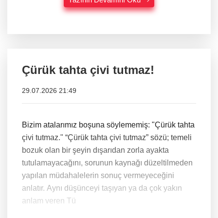
Çürük tahta çivi tutmaz!
29.07.2026 21:49
Bizim atalarımız boşuna söylememiş: "Çürük tahta
çivi tutmaz." “Çürük tahta çivi tutmaz” sözü; temeli
bozuk olan bir şeyin dışarıdan zorla ayakta
tutulamayacağını, sorunun kaynağı düzeltilmeden
yapılan müdahalelerin sonuç vermeyeceğini
anlatır. Aynı düşünceyi taşıyan ya da çok yakın
anlam veren Tü