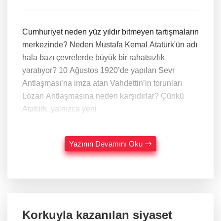
Cumhuriyet neden yüz yıldır bitmeyen tartışmaların
merkezinde? Neden Mustafa Kemal Atatürk'ün adı
hala bazı çevrelerde büyük bir rahatsızlık
yaratıyor? 10 Ağustos 1920’de yapılan Sevr
Antlaşması’na imza atan Vahdettin’in torunları
Lozan Antlaşmasına neden karşıdırlar? Çünkü
Atatürk, yalnızca yeni
Yazının Devamını Oku
Korkuyla kazanılan siyaset