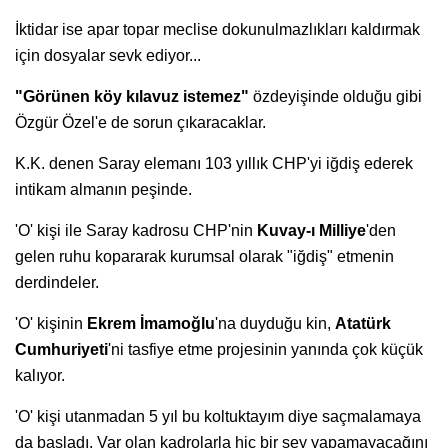
İktidar ise apar topar meclise dokunulmazlıkları kaldırmak
için dosyalar sevk ediyor...
"Görünen köy kılavuz istemez"
özdeyişinde olduğu gibi
Özgür Özel'e de sorun çıkaracaklar.
K.K. denen Saray elemanı 103 yıllık CHP'yi iğdiş ederek
intikam almanın peşinde.
'O' kişi ile Saray kadrosu CHP'nin
Kuvay-ı Milliye
'den
gelen ruhu kopararak kurumsal olarak "iğdiş" etmenin
derdindeler.
'O' kişinin
Ekrem İmamoğlu
'na duyduğu kin,
Atatürk
Cumhuriyeti
'ni tasfiye etme projesinin yanında çok küçük
kalıyor.
'O' kişi utanmadan 5 yıl bu koltuktayım diye saçmalamaya
da başladı. Var olan kadrolarla hiç bir şey yapamayacağını