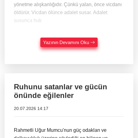
yönetme alışkanlığıdır. Çünkü yalan, önce vicdanı
öldürür. Vicdan ölünce adalet susar. Adalet
susunca huk
Yazının Devamını Oku
Ruhunu satanlar ve gücün
önünde eğilenler
20.07.2026 14:17
Rahmetli Uğur Mumcu'nun güç odakları ve