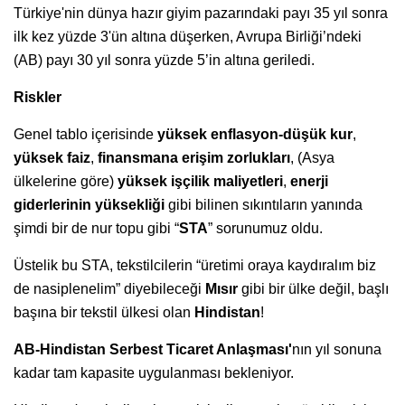
Türkiye'nin dünya hazır giyim pazarındaki payı 35 yıl sonra
ilk kez yüzde 3'ün altına düşerken, Avrupa Birliği’ndeki
(AB) payı 30 yıl sonra yüzde 5’in altına geriledi.
Riskler
Genel tablo içerisinde
yüksek enflasyon-düşük kur
,
yüksek faiz
,
finansmana erişim zorlukları
, (Asya
ülkelerine göre)
yüksek işçilik maliyetleri
,
enerji
giderlerinin yüksekliği
gibi bilinen sıkıntıların yanında
şimdi bir de nur topu gibi “
STA
” sorunumuz oldu.
Üstelik bu STA, tekstilcilerin “üretimi oraya kaydıralım biz
de nasiplenelim” diyebileceği
Mısır
gibi bir ülke değil, başlı
başına bir tekstil ülkesi olan
Hindistan
!
AB-Hindistan Serbest Ticaret Anlaşması'
nın yıl sonuna
kadar tam kapasite uygulanması bekleniyor.