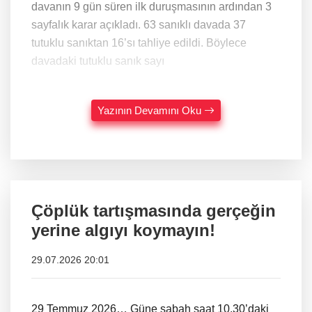
davanın 9 gün süren ilk duruşmasının ardından 3
sayfalık karar açıkladı. 63 sanıklı davada 37
tutuklu sanıktan 16’sı tahliye edildi. Böylece
davadaki tutuklu sanık sayı
Yazının Devamını Oku
Çöplük tartışmasında gerçeğin
yerine algıyı koymayın!
29.07.2026 20:01
29 Temmuz 2026… Güne sabah saat 10.30’daki