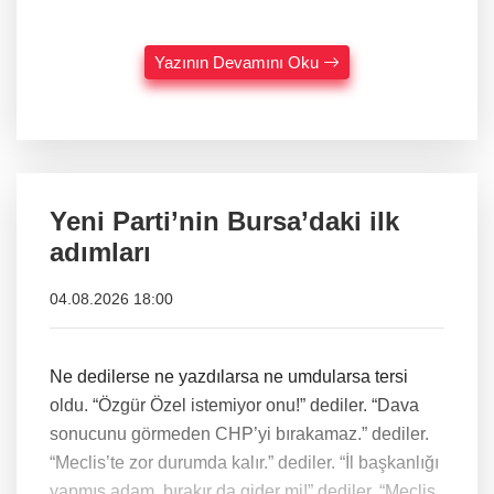
Yazının Devamını Oku
Yeni Parti’nin Bursa’daki ilk
adımları
04.08.2026 18:00
Ne dedilerse ne yazdılarsa ne umdularsa tersi
oldu. “Özgür Özel istemiyor onu!” dediler. “Dava
sonucunu görmeden CHP’yi bırakamaz.” dediler.
“Meclis’te zor durumda kalır.” dediler. “İl başkanlığı
yapmış adam, bırakır da gider mi!” dediler. “Meclis