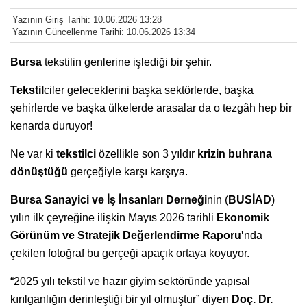
Yazının Giriş Tarihi: 10.06.2026 13:28
Yazının Güncellenme Tarihi: 10.06.2026 13:34
Bursa
tekstilin genlerine işlediği bir şehir.
Tekstil
ciler geleceklerini başka sektörlerde, başka
şehirlerde ve başka ülkelerde arasalar da o tezgâh hep bir
kenarda duruyor!
Ne var ki
tekstilci
özellikle son 3 yıldır
krizin buhrana
dönüştüğü
gerçeğiyle karşı karşıya.
Bursa Sanayici ve İş İnsanları Derneği
nin (
BUSİAD
)
yılın ilk çeyreğine ilişkin Mayıs 2026 tarihli
Ekonomik
Görünüm ve Stratejik Değerlendirme Raporu'
nda
çekilen fotoğraf bu gerçeği apaçık ortaya koyuyor.
“2025 yılı tekstil ve hazır giyim sektöründe yapısal
kırılganlığın derinleştiği bir yıl olmuştur” diyen
Doç. Dr.