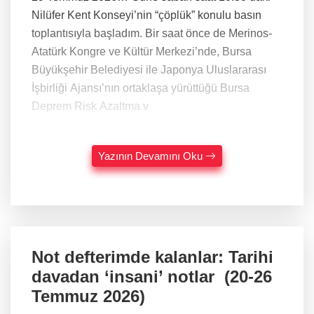
Nilüfer Kent Konseyi’nin “çöplük” konulu basın
toplantısıyla başladım. Bir saat önce de Merinos-
Atatürk Kongre ve Kültür Merkezi’nde, Bursa
Büyükşehir Belediyesi ile Japonya Uluslararası
İşbirliği Ajansı’nın ortaklaşa yürüttüğü Bursa
Deprem Risk Azaltma v
Yazının Devamını Oku
Not defterimde kalanlar: Tarihi
davadan ‘insani’ notlar (20-26
Temmuz 2026)