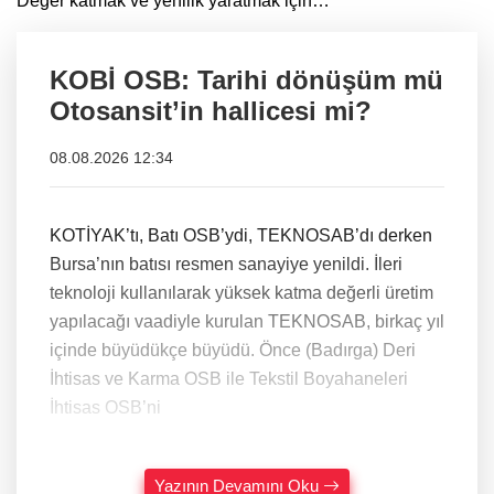
Değer katmak ve yenilik yaratmak için…
KOBİ OSB: Tarihi dönüşüm mü
Otosansit’in hallicesi mi?
08.08.2026 12:34
KOTİYAK’tı, Batı OSB’ydi, TEKNOSAB’dı derken
Bursa’nın batısı resmen sanayiye yenildi. İleri
teknoloji kullanılarak yüksek katma değerli üretim
yapılacağı vaadiyle kurulan TEKNOSAB, birkaç yıl
içinde büyüdükçe büyüdü. Önce (Badırga) Deri
İhtisas ve Karma OSB ile Tekstil Boyahaneleri
İhtisas OSB’ni
Yazının Devamını Oku