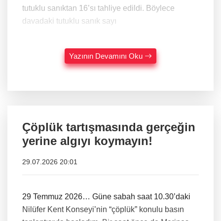
tutuklu sanıktan 16’sı tahliye edildi. Böylece
davadaki tutuklu sanık sayı
Yazının Devamını Oku
Çöplük tartışmasında gerçeğin
yerine algıyı koymayın!
29.07.2026 20:01
29 Temmuz 2026… Güne sabah saat 10.30’daki
Nilüfer Kent Konseyi’nin “çöplük” konulu basın