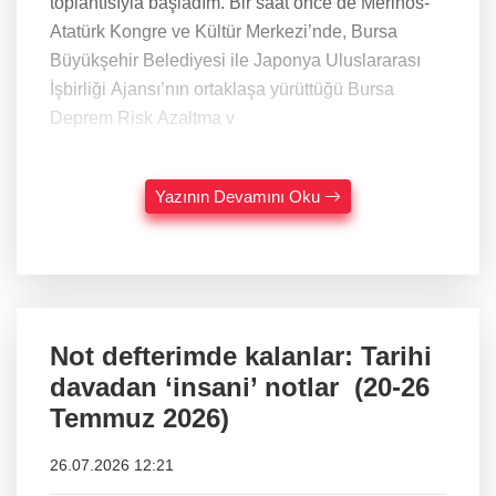
toplantısıyla başladım. Bir saat önce de Merinos-
Atatürk Kongre ve Kültür Merkezi’nde, Bursa
Büyükşehir Belediyesi ile Japonya Uluslararası
İşbirliği Ajansı’nın ortaklaşa yürüttüğü Bursa
Deprem Risk Azaltma v
Yazının Devamını Oku
Not defterimde kalanlar: Tarihi
davadan ‘insani’ notlar (20-26
Temmuz 2026)
26.07.2026 12:21