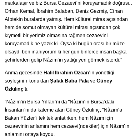
markalaşır ve biz Bursa Cezaevi’ni koruyamadık doğrusu.
Orhan Kemal, İbrahim Balaban, Deniz Gezmiş, Cihan
Alptekin buralarda yatmış. Hem kültürel miras açısından
hem de somut olmayan kültürel mirası açısından çok
kıymetli bir yerimiz olmasına rağmen cezaevini
koruyamadık ne yazık ki. Oysa ki bugün orası bir müze
olsaydı ben inanıyorum ki her gün binlerce insan başka
şehirlerden gelip Nâzım’ın yattığı yeri görmek isterdi.”
Anma gecesinde
Halil İbrahim Özcan
’ın yönettiği
söyleşinin konukları
Şafak Baba Pala
ve
Güney
Özkılınç
’tı.
“Nâzım’ın Bursa Yılları”nı da “Nâzım’ın Bursa’daki
İnsanları”nı da kaleme alan Güney Özkılınç, “Nâzım’a
Bakan Yüzler”i tek tek anlatırken, hem Nâzım için
cezaevinin anlamını hem cezaevi(ndekiler) için Nâzım’ın
anlamını ortaya koydu.