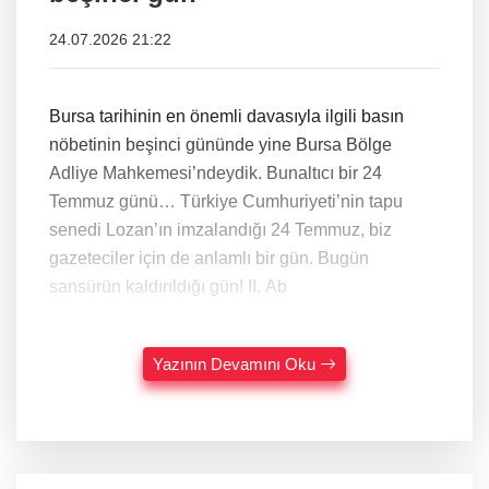
24.07.2026 21:22
Bursa tarihinin en önemli davasıyla ilgili basın
nöbetinin beşinci gününde yine Bursa Bölge
Adliye Mahkemesi’ndeydik. Bunaltıcı bir 24
Temmuz günü… Türkiye Cumhuriyeti’nin tapu
senedi Lozan’ın imzalandığı 24 Temmuz, biz
gazeteciler için de anlamlı bir gün. Bugün
sansürün kaldırıldığı gün! II. Ab
Yazının Devamını Oku