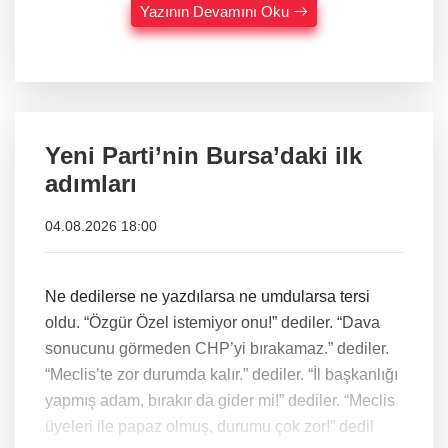
Yazının Devamını Oku
Yeni Parti’nin Bursa’daki ilk
adımları
04.08.2026 18:00
Ne dedilerse ne yazdılarsa ne umdularsa tersi
oldu. “Özgür Özel istemiyor onu!” dediler. “Dava
sonucunu görmeden CHP’yi bırakamaz.” dediler.
“Meclis’te zor durumda kalır.” dediler. “İl başkanlığı
yapmış adam, bırakır da gider mi!” dediler. “Meclis
üyeleri ile papaz olmuş, durumu çok zor!” dedil