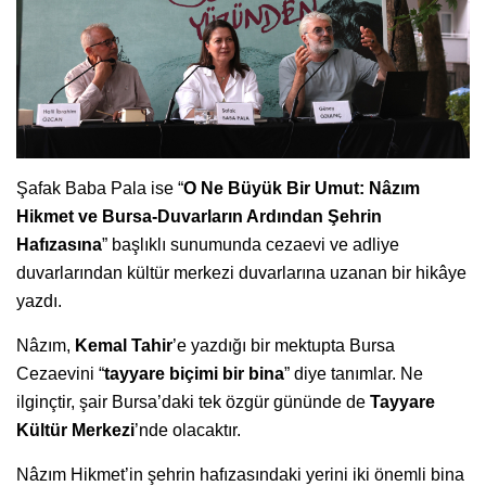
Şafak Baba Pala ise “
O Ne Büyük Bir Umut: Nâzım
Hikmet ve Bursa-Duvarların Ardından Şehrin
Hafızasına
” başlıklı sunumunda cezaevi ve adliye
duvarlarından kültür merkezi duvarlarına uzanan bir hikâye
yazdı.
Nâzım,
Kemal Tahir
’e yazdığı bir mektupta Bursa
Cezaevini “
tayyare biçimi bir bina
” diye tanımlar. Ne
ilginçtir, şair Bursa’daki tek özgür gününde de
Tayyare
Kültür Merkezi
’nde olacaktır.
Nâzım Hikmet’in şehrin hafızasındaki yerini iki önemli bina