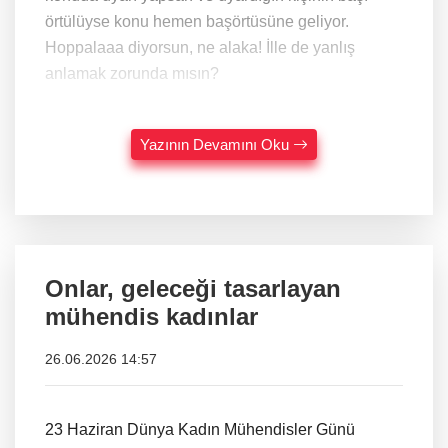
örtülüyse konu hemen başörtüsüne geliyor.
Hoppalaaa diyorsun, ne alaka! İlle de yanlış
anlamak zorunda mısın?
Yazının Devamını Oku
Onlar, geleceği tasarlayan
mühendis kadınlar
26.06.2026 14:57
23 Haziran Dünya Kadın Mühendisler Günü