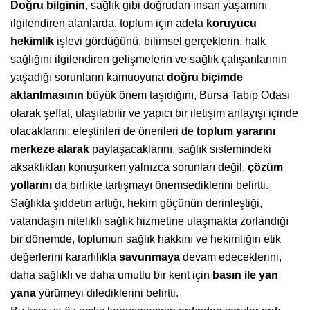
Doğru bilginin
, sağlık gibi doğrudan insan yaşamını
ilgilendiren alanlarda, toplum için adeta
koruyucu
hekimlik
işlevi gördüğünü, bilimsel gerçeklerin, halk
sağlığını ilgilendiren gelişmelerin ve sağlık çalışanlarının
yaşadığı sorunların kamuoyuna
doğru biçimde
aktarılmasının
büyük önem taşıdığını, Bursa Tabip Odası
olarak şeffaf, ulaşılabilir ve yapıcı bir iletişim anlayışı içinde
olacaklarını; eleştirileri de önerileri de
toplum yararını
merkeze alarak
paylaşacaklarını, sağlık sistemindeki
aksaklıkları konuşurken yalnızca sorunları değil,
çözüm
yollarını
da birlikte tartışmayı önemsediklerini belirtti.
Sağlıkta şiddetin arttığı, hekim göçünün derinleştiği,
vatandaşın nitelikli sağlık hizmetine ulaşmakta zorlandığı
bir dönemde, toplumun sağlık hakkını ve hekimliğin etik
değerlerini kararlılıkla
savunmaya
devam edeceklerini,
daha sağlıklı ve daha umutlu bir kent için
basın ile yan
yana
yürümeyi dilediklerini belirtti.