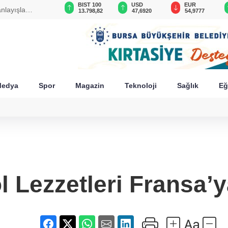
GAU/TRY
BIST 100
USD
EUR
anlayışla
6.544,61
13.798,82
47,6920
54,9777
edya
Spor
Magazin
Teknoloji
Sağlık
Eğ
l Lezzetleri Fransa’