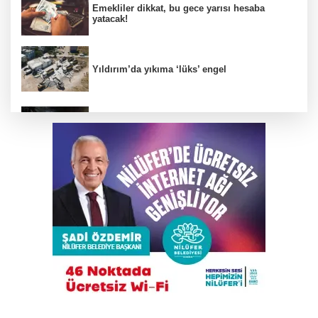
Emekliler dikkat, bu gece yarısı hesaba
yatacak!
Yıldırım’da yıkıma ‘lüks’ engel
Alkollü sürücü karıştığı kazayı unuttu,
ortalığı ayağa kaldırdı!
Trump İran'la anlaşmadan yana; Ülkeyi taş
devrine döndürmekten söz ediyordu!
Elektrikli bisiklet ile uçuruma yuvarlandılar; 3
çocuk yaralandı
Osmangazi Belediyesi kaldırım işgallerine
fırsat vermiyor