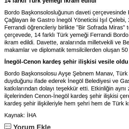
14 farklı Türk yemeği ikram edildi
Bordo Başkonsolosluğunun daveti çerçevesinde Fr
Çağlayan ile Gastro İnegöl Yöneticisi Işıl Çelebi
Ferrandi öğrencileriy birlikte "Bir Sofrada Miras
çerçevede, 14 farklı Türk yemeği Ferrandi Bord
ikram edildi. Davette, aralarında milletvekili ve B
makamlar ve diplomatik temsilcilerden oluşan 50 
İnegöl-Cenon kardeş şehir ilişkisi vesile oldu
Bordo Başkonsolosu Ayşe Şebnem Manav, Türk 
duyduğunu ifade ederek İnegöl Belediyesi ve Gastr
katkılarından dolayı teşekkür etti. Etkinliğin a
ilçelerinden Cenon-İnegöl kardeş şehir ilişkisi çerç
kardeş şehir ilişkileriyle hem şehri hem de Türk k
Kaynak: İHA
Yorum Ekle