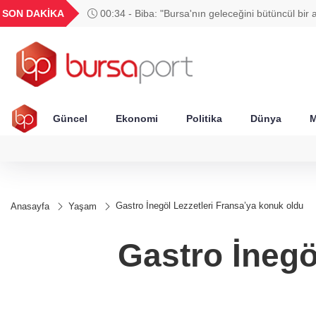
GEL
TND
BGN
VND
SON DAKİKA
00:34 - Biba: "Bursa'nın geleceğini bütüncül bir 
23
18,2379
16,2328
27,9743
0,0018
planlıyoruz"
Güncel
Ekonomi
Politika
Dünya
M
Gastro İnegöl Lezzetleri Fransa’ya konuk oldu
Anasayfa
Yaşam
Gastro İnegö