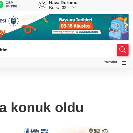
Hava Durumu
GBP
CHF
CAD
RUB
A
64,1981
58,6690
34,0171
0,5840
1
Bursa
32 °
itim
Yazarlar
ya konuk oldu