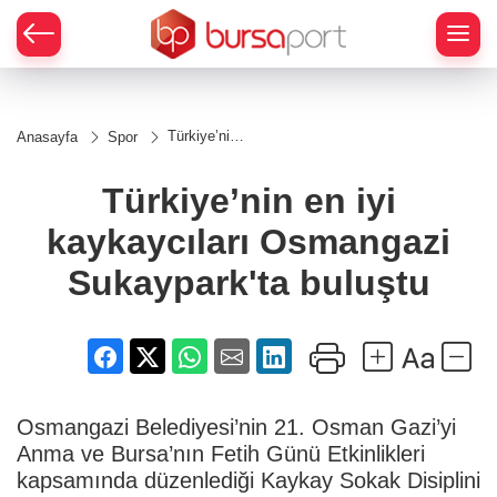
Türkiye’nin
Anasayfa
Spor
en iyi
kaykaycıları
Osmangazi
Türkiye’nin en iyi
Sukaypark'ta
buluştu
kaykaycıları Osmangazi
Sukaypark'ta buluştu
Osmangazi Belediyesi’nin 21. Osman Gazi’yi
Anma ve Bursa’nın Fetih Günü Etkinlikleri
kapsamında düzenlediği Kaykay Sokak Disiplini