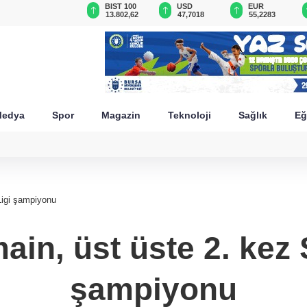
GAU/TRY
BIST 100
USD
EUR
6.664,76
13.802,62
47,7018
55,2283
edya
Spor
Magazin
Teknoloji
Sağlık
Eğ
Ligi şampiyonu
ain, üst üste 2. kez
şampiyonu