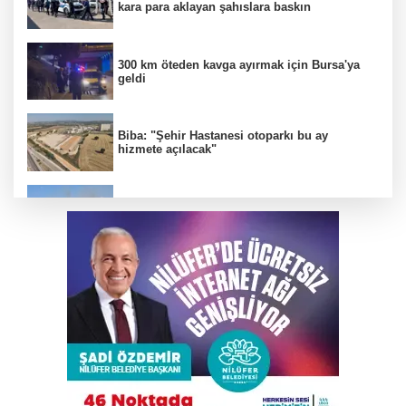
kara para aklayan şahıslara baskın
300 km öteden kavga ayırmak için Bursa'ya
geldi
Biba: "Şehir Hastanesi otoparkı bu ay
hizmete açılacak"
Bursa'da otluk alanda çıkan yangın
söndürüldü
Karacabey'de TEKNOSAB'a yakın 7 köye
doğalgaz müjdesi
Büyükorhan'da orman yangını kontrol altına
alındı