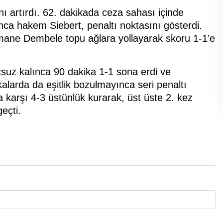
ını artırdı. 62. dakikada ceza sahası içinde
nca hakem Siebert, penaltı noktasını gösterdi.
ane Dembele topu ağlara yollayarak skoru 1-1’e
çsuz kalınca 90 dakika 1-1 sona erdi ve
larda da eşitlik bozulmayınca seri penaltı
’a karşı 4-3 üstünlük kurarak, üst üste 2. kez
eçti.