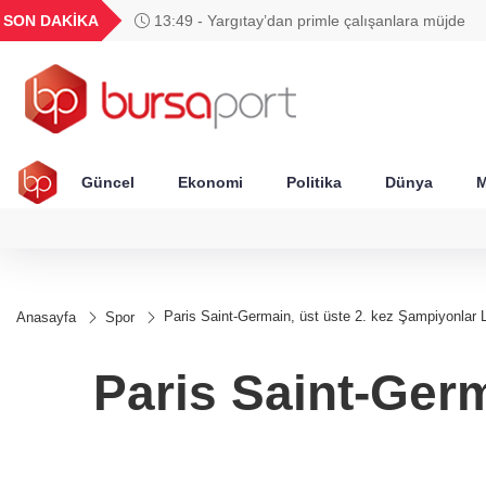
GEL
TND
BGN
VND
SON DAKİKA
13:49 - Yargıtay’dan primle çalışanlara müjde
54
18,2416
16,2417
27,9743
0,0018
Güncel
Ekonomi
Politika
Dünya
M
Paris Saint-Germain, üst üste 2. kez Şampiyonlar 
Anasayfa
Spor
Paris Saint-Germ