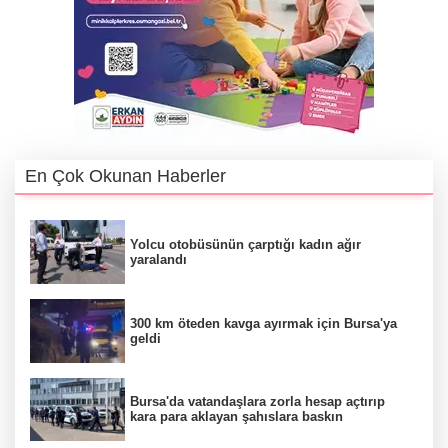
En Çok Okunan Haberler
Yolcu otobüsünün çarptığı kadın ağır
yaralandı
300 km öteden kavga ayırmak için Bursa'ya
geldi
Bursa'da vatandaşlara zorla hesap açtırıp
kara para aklayan şahıslara baskın