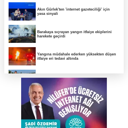
Akın Gürlek'ten 'internet gazeteciliği' için
yasa sinyali
Barakaya sıçrayan yangın itfaiye ekiplerini
harekete geçirdi
Yangına müdahale ederken yüksekten düşen
itfaiye eri tedavi altında
Büyükşehir’den İnegöl’e ulaşım hamlesi
Karacabey Belediyespor’dan 5 imza birden
TEKNOSAB KOBİ OSB tanıtıldı