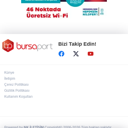
Bakanlığa sahte diploma soruları: 419
usulsüz denklik, yanıt yok
Bizi Takip Edin!
Künye
İletişim
Çerez Politikası
Gizlilik Politikası
Kullanım Koşulları
Powered by
NK İLETİŞİM
Copyright© 2006-2026 Tüm hakları saklıdır.