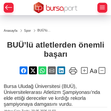
BUÜ’lü
Anasayfa
Spor
atletlerden
önemli
başarı
BUÜ’lü atletlerden önemli
başarı
Bursa Uludağ Üniversitesi (BUÜ),
Üniversitelerarası Atletizm Şampiyonası’nda
elde ettiği dereceler ve kırdığı rekorla
şampiyonaya damgasını vurdu.