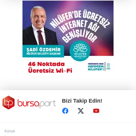
hayatını kaybetti
Bursa'da hayat kurtaran manevra
Kahvehaneye gelen sincabı elleriyle besledi
DAĞDER ve BUMEV'den eğitim için güç
birliği
Bizi Takip Edin!
Künye