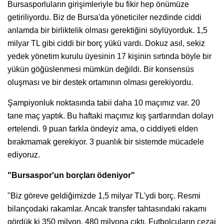
Bursasporluların girişimleriyle bu fikir hep önümüze
getiriliyordu. Biz de Bursa'da yöneticiler nezdinde ciddi
anlamda bir birliktelik olması gerektiğini söylüyorduk. 1,5
milyar TL gibi ciddi bir borç yükü vardı. Dokuz asıl, sekiz
yedek yönetim kurulu üyesinin 17 kişinin sırtında böyle bir
yükün göğüslenmesi mümkün değildi. Bir konsensüs
oluşması ve bir destek ortamının olması gerekiyordu.
Şampiyonluk noktasında tabii daha 10 maçımız var. 20
tane maç yaptık. Bu haftaki maçımız kış şartlarından dolayı
ertelendi. 9 puan farkla öndeyiz ama, o ciddiyeti elden
bırakmamak gerekiyor. 3 puanlık bir sistemde mücadele
ediyoruz.
"Bursaspor'un borçları ödeniyor"
"Biz göreve geldiğimizde 1,5 milyar TL'ydi borç. Resmi
bilançodaki rakamlar. Ancak transfer tahtasındaki rakamı
gördük ki 350 milyon, 480 milyona çıktı. Futbolcuların cezai