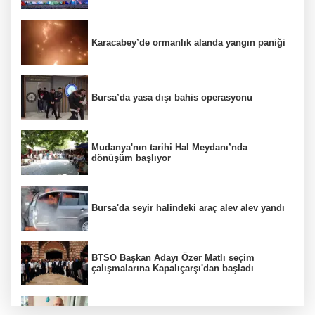
Karacabey’de ormanlık alanda yangın paniği
Bursa’da yasa dışı bahis operasyonu
Mudanya'nın tarihi Hal Meydanı’nda
dönüşüm başlıyor
Bursa'da seyir halindeki araç alev alev yandı
BTSO Başkan Adayı Özer Matlı seçim
çalışmalarına Kapalıçarşı'dan başladı
Bursaspor’un efsane ismi Haluk Erdem