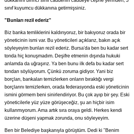
dükkanını birinci sınıf caddenin caddeye cephe yerinden, 3
sınıf kuyumcu dükkanına getirmişsiniz.
"Bunları rezil ederiz''
Biz banka temliklerini kaldırıyoruz, bir bakıyoruz orada bir
yöneticinin ismi var. Bu yöneticileri açıklarız, bakın açık
söyleyeyim bunları rezil ederiz. Bursa'da ben bu kadar sert
tonda hiç konuşmadım. Deşifre etmenin dışında hukuki
anlamda da uğraşırız. Ya ben bunu ilk defa bu kadar sert
tondan söylüyorum. Çünkü zoruma gidiyor. Yani biz
borçları, bankaları temizlerken onların bıraktığı vergi
borçlarını temizlerken, orada federasyonda eski yöneticinin
ismini görmem beni sinirlendiriyor. Bu çok ayıp bir şey. Eski
yöneticilerle yüz yüze görüşeceğiz, şu an hiçbir isim
kullanmıyorum. Ama artık sıra oraya geldi. Herkes kendi
üzerine düşeni yapmak zorunda, onu söyleyeyim.
Ben bir Belediye başkanıyla görüştüm. Dedi ki "Benim