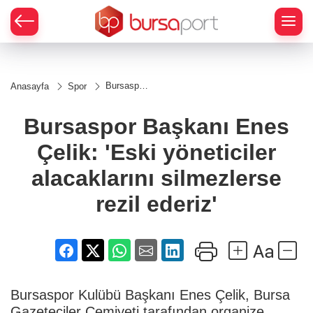
Bursaspor
Anasayfa
Spor
Başkanı
Enes Çelik:
'Eski
Bursaspor Başkanı Enes
yöneticiler
alacaklarını
Çelik: 'Eski yöneticiler
silmezlerse
rezil ederiz'
alacaklarını silmezlerse
rezil ederiz'
Bursaspor Kulübü Başkanı Enes Çelik, Bursa
Gazeteciler Cemiyeti tarafından organize