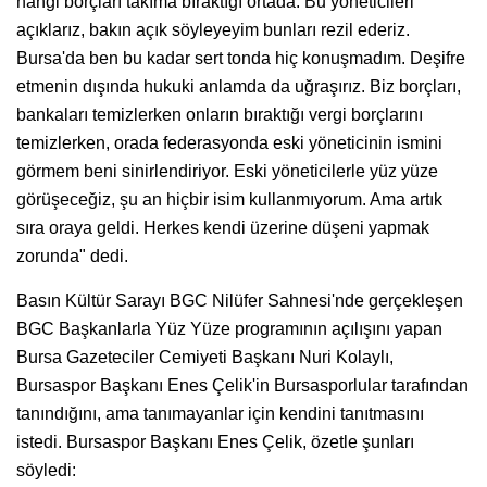
hangi borçları takıma bıraktığı ortada. Bu yöneticileri
açıklarız, bakın açık söyleyeyim bunları rezil ederiz.
Bursa'da ben bu kadar sert tonda hiç konuşmadım. Deşifre
etmenin dışında hukuki anlamda da uğraşırız. Biz borçları,
bankaları temizlerken onların bıraktığı vergi borçlarını
temizlerken, orada federasyonda eski yöneticinin ismini
görmem beni sinirlendiriyor. Eski yöneticilerle yüz yüze
görüşeceğiz, şu an hiçbir isim kullanmıyorum. Ama artık
sıra oraya geldi. Herkes kendi üzerine düşeni yapmak
zorunda" dedi.
Basın Kültür Sarayı BGC Nilüfer Sahnesi'nde gerçekleşen
BGC Başkanlarla Yüz Yüze programının açılışını yapan
Bursa Gazeteciler Cemiyeti Başkanı Nuri Kolaylı,
Bursaspor Başkanı Enes Çelik'in Bursasporlular tarafından
tanındığını, ama tanımayanlar için kendini tanıtmasını
istedi. Bursaspor Başkanı Enes Çelik, özetle şunları
söyledi: