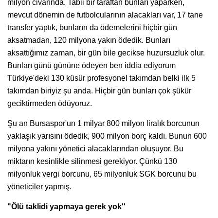
milyon civarında. Tabii bir taraftan bunları yaparken,
mevcut dönemin de futbolcularının alacakları var, 17 tane
transfer yaptık, bunların da ödemelerini hiçbir gün
aksatmadan, 120 milyona yakın ödedik. Bunları
aksattığımız zaman, bir gün bile gecikse huzursuzluk olur.
Bunları günü gününe ödeyen ben iddia ediyorum
Türkiye'deki 130 küsür profesyonel takımdan belki ilk 5
takımdan biriyiz şu anda. Hiçbir gün bunları çok şükür
geciktirmeden ödüyoruz.
Şu an Bursaspor'un 1 milyar 800 milyon liralık borcunun
yaklaşık yarısını ödedik, 900 milyon borç kaldı. Bunun 600
milyona yakını yönetici alacaklarından oluşuyor. Bu
miktarın kesinlikle silinmesi gerekiyor. Çünkü 130
milyonluk vergi borcunu, 65 milyonluk SGK borcunu bu
yöneticiler yapmış.
"Ölü taklidi yapmaya gerek yok''