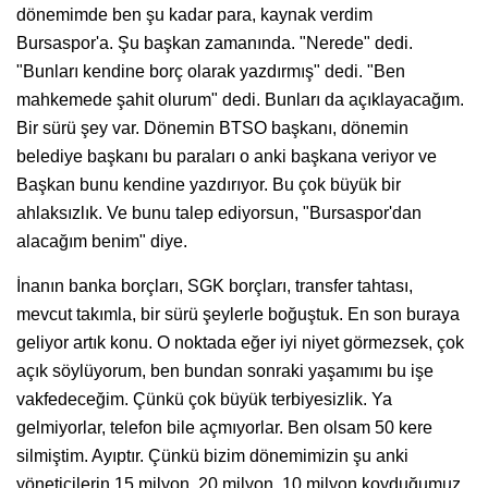
dönemimde ben şu kadar para, kaynak verdim
Bursaspor'a. Şu başkan zamanında. "Nerede" dedi.
"Bunları kendine borç olarak yazdırmış" dedi. "Ben
mahkemede şahit olurum" dedi. Bunları da açıklayacağım.
Bir sürü şey var. Dönemin BTSO başkanı, dönemin
belediye başkanı bu paraları o anki başkana veriyor ve
Başkan bunu kendine yazdırıyor. Bu çok büyük bir
ahlaksızlık. Ve bunu talep ediyorsun, "Bursaspor'dan
alacağım benim" diye.
İnanın banka borçları, SGK borçları, transfer tahtası,
mevcut takımla, bir sürü şeylerle boğuştuk. En son buraya
geliyor artık konu. O noktada eğer iyi niyet görmezsek, çok
açık söylüyorum, ben bundan sonraki yaşamımı bu işe
vakfedeceğim. Çünkü çok büyük terbiyesizlik. Ya
gelmiyorlar, telefon bile açmıyorlar. Ben olsam 50 kere
silmiştim. Ayıptır. Çünkü bizim dönemimizin şu anki
yöneticilerin 15 milyon, 20 milyon, 10 milyon koyduğumuz