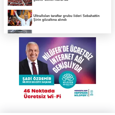
UltraAslan taraftar grubu lideri Sebahattin
Şirin gözaltına alındı
İzlanda'dan Güney Afrika'ya klasik araçların
yolu Bursa'dan geçiyor
Nilüfer Belediyesi’nden mahallelerde yerinde
inceleme
Bursa’da drift atan sürücüye ceza yağdı
Benzine bir kez daha zam geliyor