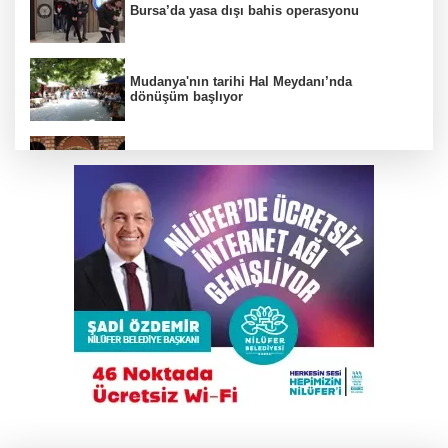
Bursa’da yasa dışı bahis operasyonu
Mudanya'nın tarihi Hal Meydanı’nda
dönüşüm başlıyor
BTSO Başkan Adayı Özer Matlı seçim
çalışmalarına Kapalıçarşı'dan başladı
Gökyüzü tutkunları meteor yağmuru için
Karacabey'de buluşacak
Çalıntı araçla 10 kilometre kaçtı, 380 bin TL
ceza yedi
Bursa'da tarlalık alanı ateşe veren şüpheli
yakalandı