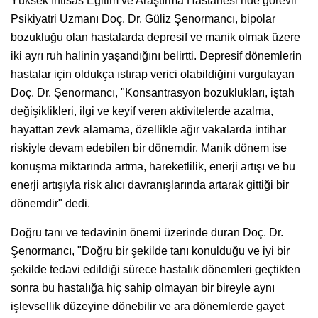
Yüksek İhtisas Eğitim ve Araştırma Hastanesi’nde görevli
Psikiyatri Uzmanı Doç. Dr. Güliz Şenormancı, bipolar
bozukluğu olan hastalarda depresif ve manik olmak üzere
iki ayrı ruh halinin yaşandığını belirtti. Depresif dönemlerin
hastalar için oldukça ıstırap verici olabildiğini vurgulayan
Doç. Dr. Şenormancı, "Konsantrasyon bozuklukları, iştah
değişiklikleri, ilgi ve keyif veren aktivitelerde azalma,
hayattan zevk alamama, özellikle ağır vakalarda intihar
riskiyle devam edebilen bir dönemdir. Manik dönem ise
konuşma miktarında artma, hareketlilik, enerji artışı ve bu
enerji artışıyla risk alıcı davranışlarında artarak gittiği bir
dönemdir" dedi.
Doğru tanı ve tedavinin önemi üzerinde duran Doç. Dr.
Şenormancı, "Doğru bir şekilde tanı konulduğu ve iyi bir
şekilde tedavi edildiği sürece hastalık dönemleri geçtikten
sonra bu hastalığa hiç sahip olmayan bir bireyle aynı
işlevsellik düzeyine dönebilir ve ara dönemlerde gayet