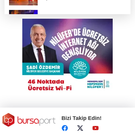
Çalıntı araçla 10 kilometre kaçtı, 380 bin TL
ceza yedi
Büyükşehir’den İnegöl’e ulaşım hamlesi
Bursa'da tarlalık alanı ateşe veren şüpheli
yakalandı
Karacabey Belediyespor’dan 5 imza birden
Bizi Takip Edin!