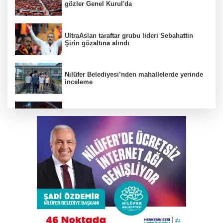
gözler Genel Kurul'da
UltraAslan taraftar grubu lideri Sebahattin
Şirin gözaltına alındı
Nilüfer Belediyesi’nden mahallelerde yerinde
inceleme
Bursa’da drift atan sürücüye ceza yağdı
Benzine bir kez daha zam geliyor
Osmangazi Belediyesi çocuklara okuma
kültürü kazandırıyor