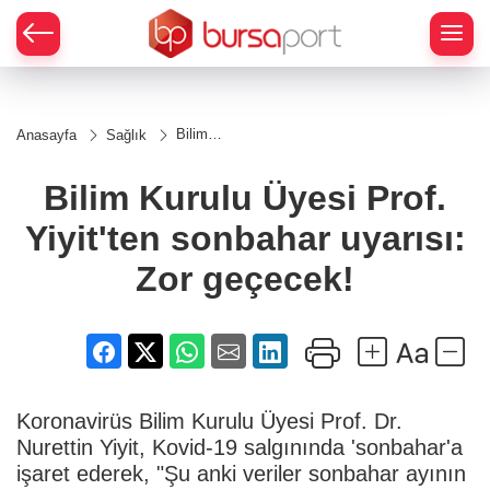
Bilim
Anasayfa
Sağlık
Kurulu
Üyesi
Prof.
Bilim Kurulu Üyesi Prof.
Yiyit'ten
sonbahar
Yiyit'ten sonbahar uyarısı:
uyarısı:
Zor
geçecek!
Zor geçecek!
Koronavirüs Bilim Kurulu Üyesi Prof. Dr.
Nurettin Yiyit, Kovid-19 salgınında 'sonbahar'a
işaret ederek, "Şu anki veriler sonbahar ayının