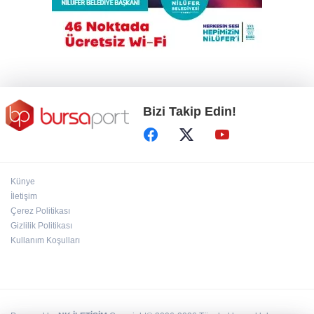
Suikast timinin son firarisinden kan
donduran ifadeler
Bizi Takip Edin!
Künye
İletişim
Çerez Politikası
Gizlilik Politikası
Kullanım Koşulları