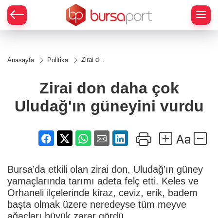
Zirai don
Anasayfa
Politika
daha çok
Uludağ'ın
güneyini
Zirai don daha çok
vurdu
Uludağ'ın güneyini vurdu
Bursa’da etkili olan zirai don, Uludağ’ın güney
yamaçlarında tarımı adeta felç etti. Keles ve
Orhaneli ilçelerinde kiraz, ceviz, erik, badem
başta olmak üzere neredeyse tüm meyve
ağaçları büyük zarar gördü.