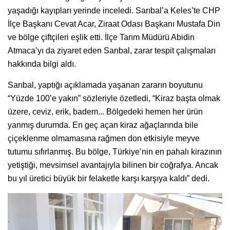
yaşadığı kayıpları yerinde inceledi. Sarıbal’a Keles’te CHP
İlçe Başkanı Cevat Acar, Ziraat Odası Başkanı Mustafa Din
ve bölge çiftçileri eşlik etti. İlçe Tarım Müdürü Abidin
Atmaca’yı da ziyaret eden Sarıbal, zarar tespit çalışmaları
hakkında bilgi aldı.
Sarıbal, yaptığı açıklamada yaşanan zararın boyutunu
“Yüzde 100’e yakın” sözleriyle özetledi, “Kiraz başta olmak
üzere, ceviz, erik, badem... Bölgedeki hemen her ürün
yanmış durumda. En geç açan kiraz ağaçlarında bile
çiçeklenme olmamasına rağmen don etkisiyle meyve
tutumu sıfırlanmış. Bu bölge, Türkiye’nin en pahalı kirazının
yetiştiği, mevsimsel avantajıyla bilinen bir coğrafya. Ancak
bu yıl üretici büyük bir felaketle karşı karşıya kaldı” dedi.