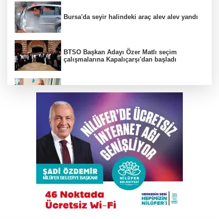
Bursa'da seyir halindeki araç alev alev yandı
BTSO Başkan Adayı Özer Matlı seçim
çalışmalarına Kapalıçarşı'dan başladı
Bursaspor’un efsane ismi Haluk Erdem
hayatını kaybetti
Bursa'da hayat kurtaran manevra
Kahvehaneye gelen sincabı elleriyle besledi
DAĞDER ve BUMEV'den eğitim için güç
birliği