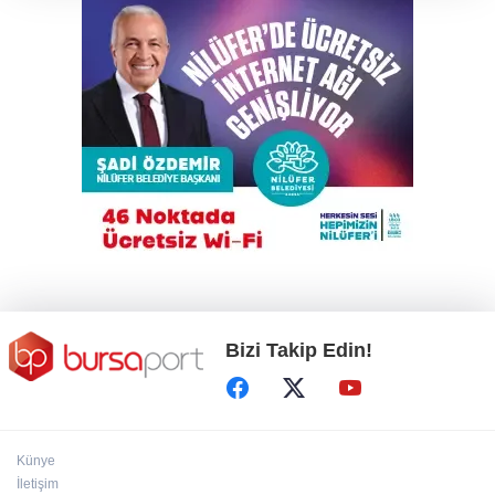
Benzine bir kez daha zam geliyor
Nilüfer Belediyesi’nden mahallelerde yerinde
inceleme
Bursa'da huzur operasyonu
Bizi Takip Edin!
Künye
İletişim