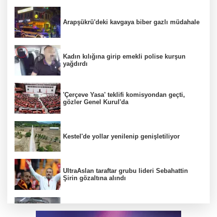
Arapşükrü'deki kavgaya biber gazlı müdahale
Kadın kılığına girip emekli polise kurşun
yağdırdı
'Çerçeve Yasa' teklifi komisyondan geçti,
gözler Genel Kurul'da
Kestel'de yollar yenilenip genişletiliyor
UltraAslan taraftar grubu lideri Sebahattin
Şirin gözaltına alındı
İzlanda'dan Güney Afrika'ya klasik araçların
yolu Bursa'dan geçiyor