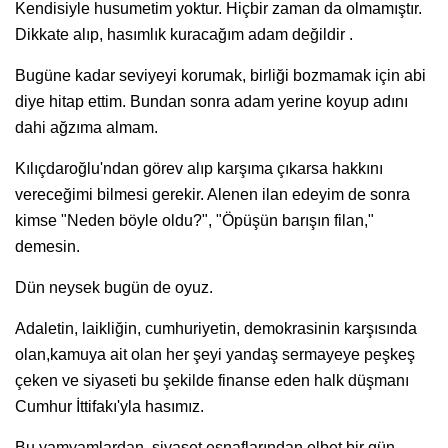
Kendisiyle husumetim yoktur. Hiçbir zaman da olmamıştır.
Dikkate alıp, hasımlık kuracağım adam değildir .
Bugüne kadar seviyeyi korumak, birliği bozmamak için abi
diye hitap ettim. Bundan sonra adam yerine koyup adını
dahi ağzıma almam.
Kılıçdaroğlu'ndan görev alıp karşıma çıkarsa hakkını
vereceğimi bilmesi gerekir. Alenen ilan edeyim de sonra
kimse "Neden böyle oldu?", "Öpüşün barışın filan,"
demesin.
Dün neysek bugün de oyuz.
Adaletin, laikliğin, cumhuriyetin, demokrasinin karşısında
olan,kamuya ait olan her şeyi yandaş sermayeye peşkeş
çeken ve siyaseti bu şekilde finanse eden halk düşmanı
Cumhur İttifakı'yla hasımız.
Bu yamyamlardan, siyaset esnaflarından elbet bir gün