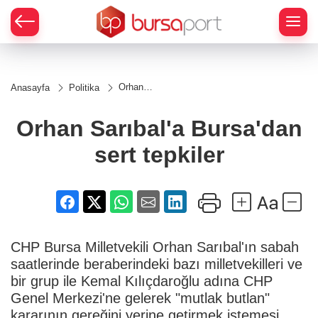
Orhan
Anasayfa
Politika
Sarıbal'a
Bursa'dan
sert
Orhan Sarıbal'a Bursa'dan
tepkiler
sert tepkiler
CHP Bursa Milletvekili Orhan Sarıbal'ın sabah
saatlerinde beraberindeki bazı milletvekilleri ve
bir grup ile Kemal Kılıçdaroğlu adına CHP
Genel Merkezi'ne gelerek "mutlak butlan"
kararının gereğini yerine getirmek istemesi