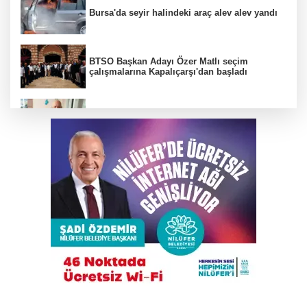
Bursa'da seyir halindeki araç alev alev yandı
BTSO Başkan Adayı Özer Matlı seçim
çalışmalarına Kapalıçarşı'dan başladı
Bursaspor’un efsane ismi Haluk Erdem
hayatını kaybetti
Bursa'da hayat kurtaran manevra
Kahvehaneye gelen sincabı elleriyle besledi
DAĞDER ve BUMEV'den eğitim için güç
birliği