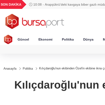
GEL
TND
BGN
VND
SON DAKİKA
10:08 - Arapşükrü'deki kavgaya biber gazlı müd
49
18,2677
16,3788
27,9743
0,0018
Güncel
Ekonomi
Politika
Dünya
M
Kılıçdaroğlu'nun ekibinden Özel'in ekibine ikna ç
Anasayfa
Politika
Kılıçdaroğlu'nun 