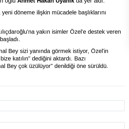
ın oğlu
Ahmet Hakan Uyanık
da yer aldı.
a yeni döneme ilişkin mücadele başlıklarını
ılıçdaroğlu'na yakın isimler Özel'e destek veren
 başladı.
emal Bey sizi yanında görmek istiyor, Özel'in
ze katılın" dediğini aktardı. Bazı
emal Bey çok üzülüyor" denildiği öne sürüldü.