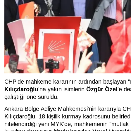
CHP'de mahkeme kararının ardından başlayan "mu
Kılıçdaroğlu
'na yakın isimlerin
Özgür Özel
'e de
çalıştığı öne sürüldü.
Ankara Bölge Adliye Mahkemesi'nin kararıyla CH
Kılıçdaroğlu, 18 kişilik kurmay kadrosunu belirledi
nitelendirdiği yeni MYK'de, mahkemenin "mutlak b