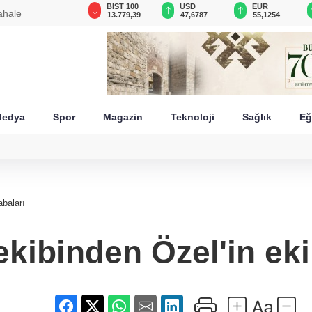
GAU/TRY
BIST 100
USD
EUR
ahale
6.660,55
13.779,39
47,6787
55,1254
edya
Spor
Magazin
Teknoloji
Sağlık
Eğ
abaları
ekibinden Özel'in eki