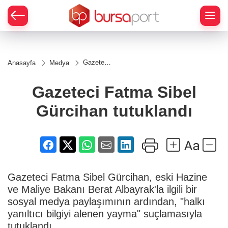
Gazeteci
Anasayfa
Medya
Fatma
Sibel
Gürcihan
Gazeteci Fatma Sibel
tutuklandı
Gürcihan tutuklandı
Gazeteci Fatma Sibel Gürcihan, eski Hazine
ve Maliye Bakanı Berat Albayrak'la ilgili bir
sosyal medya paylaşımının ardından, "halkı
yanıltıcı bilgiyi alenen yayma" suçlamasıyla
tutuklandı.