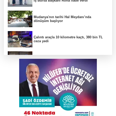
İş Bursa Başkanı Rona ifade verdi
Mudanya'nın tarihi Hal Meydanı’nda
dönüşüm başlıyor
Çalıntı araçla 10 kilometre kaçtı, 380 bin TL
ceza yedi
Bursa’da yasa dışı bahis operasyonu
BTSO Başkan Adayı Özer Matlı seçim
çalışmalarına Kapalıçarşı'dan başladı
Bursa'da tarlalık alanı ateşe veren şüpheli
yakalandı