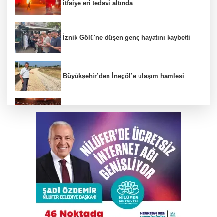
itfaiye eri tedavi altında
İznik Gölü'ne düşen genç hayatını kaybetti
Büyükşehir’den İnegöl’e ulaşım hamlesi
TEKNOSAB KOBİ OSB tanıtıldı
Uludağ'da çıkan orman yangını söndürüldü
Ahbap Derneği yönetimine kayyum atandı