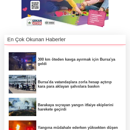
En Çok Okunan Haberler
300 km öteden kavga ayırmak için Bursa'ya
geldi
Bursa'da vatandaşlara zorla hesap açtırıp
kara para aklayan şahıslara baskın
Barakaya sıçrayan yangın itfaiye ekiplerini
harekete geçirdi
Yangına müdahale ederken yüksekten düşen