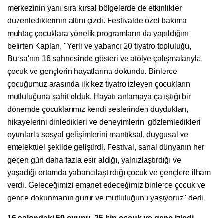
merkezinin yanı sıra kırsal bölgelerde de etkinlikler
düzenlediklerinin altını çizdi. Festivalde özel bakıma
muhtaç çocuklara yönelik programların da yapıldığını
belirten Kaplan, "Yerli ve yabancı 20 tiyatro topluluğu,
Bursa'nın 16 sahnesinde gösteri ve atölye çalışmalarıyla
çocuk ve gençlerin hayatlarına dokundu. Binlerce
çocuğumuz arasında ilk kez tiyatro izleyen çocukların
mutluluğuna şahit olduk. Hayatı anlamaya çalıştığı bir
dönemde çocuklarımız kendi seslerinden duydukları,
hikayelerini dinledikleri ve deneyimlerini gözlemledikleri
oyunlarla sosyal gelişimlerini mantıksal, duygusal ve
entelektüel şekilde geliştirdi. Festival, sanal dünyanın her
geçen gün daha fazla esir aldığı, yalnızlaştırdığı ve
yaşadığı ortamda yabancılaştırdığı çocuk ve gençlere ilham
verdi. Geleceğimizi emanet edeceğimiz binlerce çocuk ve
gence dokunmanın gurur ve mutluluğunu yaşıyoruz" dedi.
16 salondaki 59 oyunu, 25 bin çocuk ve genç izledi