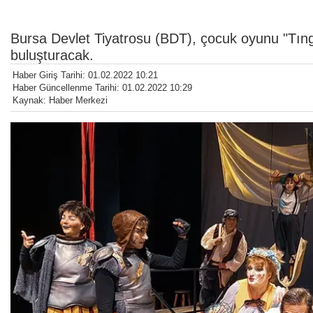
Bursa Devlet Tiyatrosu (BDT), çocuk oyunu "Tıngır
buluşturacak.
Haber Giriş Tarihi: 01.02.2022 10:21
Haber Güncellenme Tarihi: 01.02.2022 10:29
Kaynak: Haber Merkezi