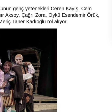
sunun genç yetenekleri Ceren Kayış, Cem
ır Aksoy, Çağrı Zora, Öykü Esendemir Örük,
riç Taner Kadıoğlu rol alıyor.