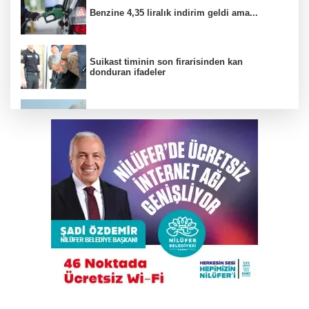
Benzine 4,35 liralık indirim geldi ama...
Suikast timinin son firarisinden kan
donduran ifadeler
Mudanya'da tavuk çiftliğinde yangın çıktı
Elini spiral makinesine kaptırdı
Trump İran'la anlaşmadan yana; Ülkeyi taş
devrine döndürmekten söz ediyordu!
Yıldırım’da yıkıma ‘lüks’ engel