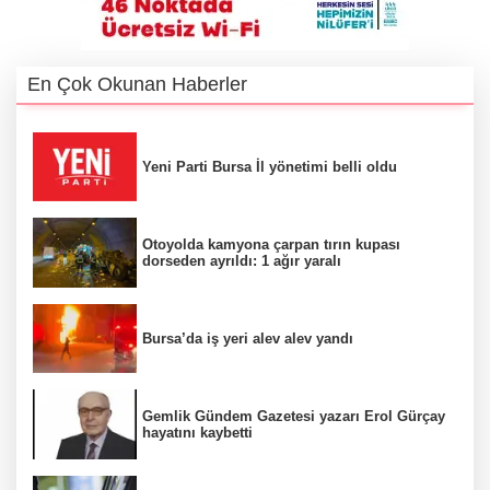
En Çok Okunan Haberler
Yeni Parti Bursa İl yönetimi belli oldu
Otoyolda kamyona çarpan tırın kupası
dorseden ayrıldı: 1 ağır yaralı
Bursa’da iş yeri alev alev yandı
Gemlik Gündem Gazetesi yazarı Erol Gürçay
hayatını kaybetti