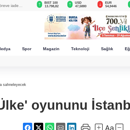
GAU/TRY
BIST 100
USD
EUR
öreve iade
6.480,96
13.798,82
47,5880
54,9446
edya
Spor
Magazin
Teknoloji
Sağlık
Eğ
da sahneleyecek
 Ülke' oyununu İstan