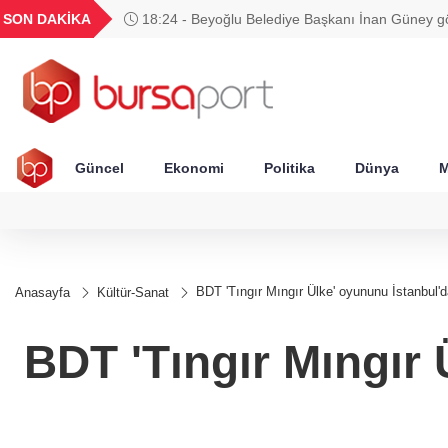
GEL
TND
BGN
VND
SON DAKİKA
18:24 - Beyoğlu Belediye Başkanı İnan Güney g
20
18,1981
16,2306
28,0626
0,0018
edilmedi
Güncel
Ekonomi
Politika
Dünya
M
BDT 'Tıngır Mıngır Ülke' oyununu İstanbul'
Anasayfa
Kültür-Sanat
BDT 'Tıngır Mıngır