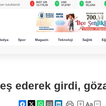
GAU/TRY
BIST 100
USD
EUR
per tutuklandı
6.660,55
13.779,39
47,6787
55,1254
edya
Spor
Magazin
Teknoloji
Sağlık
Eğ
teş ederek girdi, göza