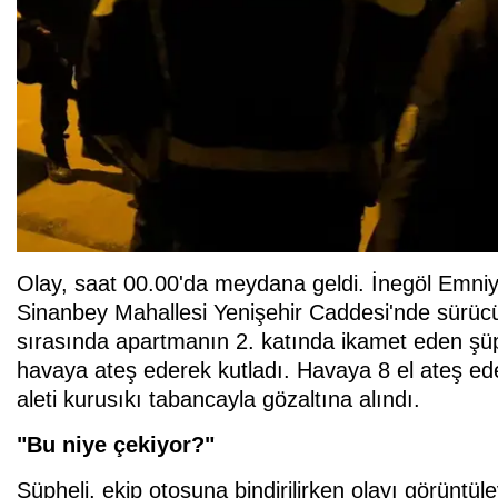
Olay, saat 00.00'da meydana geldi. İnegöl Emniy
Sinanbey Mahallesi Yenişehir Caddesi'nde sürüc
sırasında apartmanın 2. katında ikamet eden şüph
havaya ateş ederek kutladı. Havaya 8 el ateş ed
aleti kurusıkı tabancayla gözaltına alındı.
"Bu niye çekiyor?"
Şüpheli, ekip otosuna bindirilirken olayı görünt