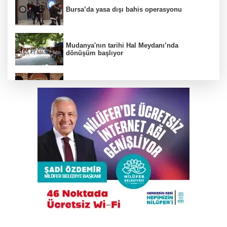
Bursa’da yasa dışı bahis operasyonu
Mudanya'nın tarihi Hal Meydanı’nda
dönüşüm başlıyor
BTSO Başkan Adayı Özer Matlı seçim
çalışmalarına Kapalıçarşı'dan başladı
Çalıntı araçla 10 kilometre kaçtı, 380 bin TL
ceza yedi
Bakanlığa sahte diploma soruları: 419
usulsüz denklik, yanıt yok
Bursa'da tarlalık alanı ateşe veren şüpheli
yakalandı