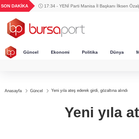
GEL
TND
BGN
VND
SON DAKİKA
17:34 - YENİ Parti Manisa İl Başkanı İlksen Özal
49
18,2677
16,3788
27,9743
0,0018
Güncel
Ekonomi
Politika
Dünya
M
Yeni yıla ateş ederek girdi, gözaltına alındı
Anasayfa
Güncel
Yeni yıla a