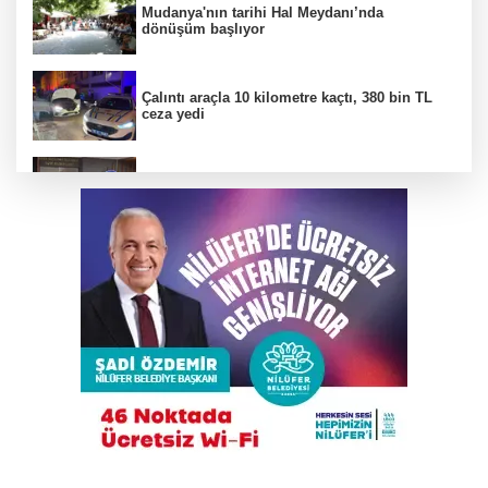
Mudanya'nın tarihi Hal Meydanı’nda
dönüşüm başlıyor
Çalıntı araçla 10 kilometre kaçtı, 380 bin TL
ceza yedi
Bursa’da yasa dışı bahis operasyonu
BTSO Başkan Adayı Özer Matlı seçim
çalışmalarına Kapalıçarşı'dan başladı
Bursa'da tarlalık alanı ateşe veren şüpheli
yakalandı
DAĞDER ve BUMEV'den eğitim için güç
birliği