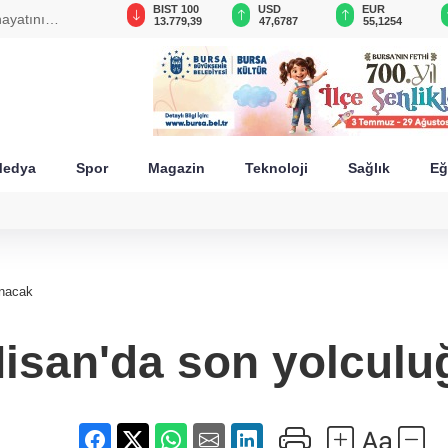
GAU/TRY
BIST 100
USD
EUR
ayatını
6.660,55
13.779,39
47,6787
55,1254
edya
Spor
Magazin
Teknoloji
Sağlık
Eğ
anacak
isan'da son yolcul