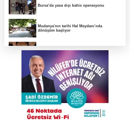
Bursa’da yasa dışı bahis operasyonu
Mudanya'nın tarihi Hal Meydanı’nda
dönüşüm başlıyor
BTSO Başkan Adayı Özer Matlı seçim
çalışmalarına Kapalıçarşı'dan başladı
Gökyüzü tutkunları meteor yağmuru için
Karacabey'de buluşacak
Çalıntı araçla 10 kilometre kaçtı, 380 bin TL
ceza yedi
Bursa'da tarlalık alanı ateşe veren şüpheli
yakalandı