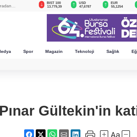
GAU/TRY
BIST 100
USD
EUR
aradan
6.660,55
13.779,39
47,6787
55,1254
edya
Spor
Magazin
Teknoloji
Sağlık
Eğ
Pınar Gültekin'in kat