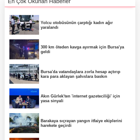
En Çok Okunan Haberler
Yolcu otobüsünün çarptığı kadın ağır
yaralandı
300 km öteden kavga ayırmak için Bursa'ya
geldi
Bursa'da vatandaşlara zorla hesap açtırıp
kara para aklayan şahıslara baskın
Akın Gürlek'ten 'internet gazeteciliği' için
yasa sinyali
Barakaya sıçrayan yangın itfaiye ekiplerini
harekete geçirdi