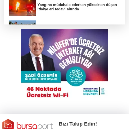
Yangına müdahale ederken yüksekten düşen
itfaiye eri tedavi altında
Büyükşehir’den İnegöl’e ulaşım hamlesi
Karacabey Belediyespor’dan 5 imza birden
TEKNOSAB KOBİ OSB tanıtıldı
Bakanlığa sahte diploma soruları: 419
usulsüz denklik, yanıt yok
Bizi Takip Edin!