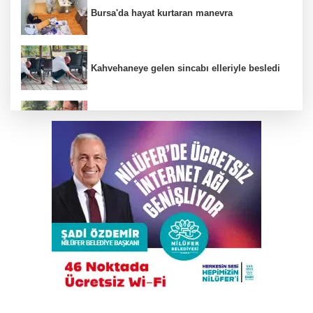
Bursa'da hayat kurtaran manevra
Kahvehaneye gelen sincabı elleriyle besledi
Bursa'da kedi kurtarma operasyonu
YENİ Parti Manisa İl Başkanı İlksen Özalper
tutuklandı
Depoda çıkan yangın apartmanı yakıyordu
Bursa'da makilik alanda yangın