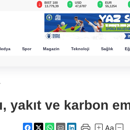
GAU/TRY
BIST 100
USD
EUR
6.660,55
13.779,39
47,6787
55,1254
edya
Spor
Magazin
Teknoloji
Sağlık
Eğ
'
rı, yakıt ve karbon e