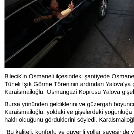
Bilecik'in Osmaneli ilçesindeki şantiyede Osmane
Tüneli Işık Görme Töreninin ardından Yalova'ya 
Karaismailoğlu, Osmangazi Köprüsü Yalova gişel
Bursa yönünden geldiklerini ve güzergah boyunca 
Karaismailoğlu, yoldaki ve gişelerdeki yoğunluğa 
haklı olduğunu gördüklerini söyledi. Karaismailoğl
"Bu kaliteli, konforlu ve güvenli yollar sayesinde