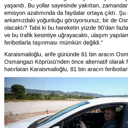
yaşandı. Bu yollar sayesinde yakıttan, zamandan 
emisyon azalımında da faydalar ortaya çıktı. Şu
arkamızdaki yoğunluğu görüyorsunuz, bir de Os
olacaktı? Tabii ki bu hareketin yüzde 90'dan faz
ve bu trafik kesintiye uğrayacaktı, ulaşım yapıla
feribotlarla taşınması mümkün değildi."
Karaismailoğlu, arife gününde 81 bin aracın Osman
Osmangazi Köprüsü'nden önce alternatif olarak fer
hatırlatan Karaismailoğlu, 81 bin aracın feribotl