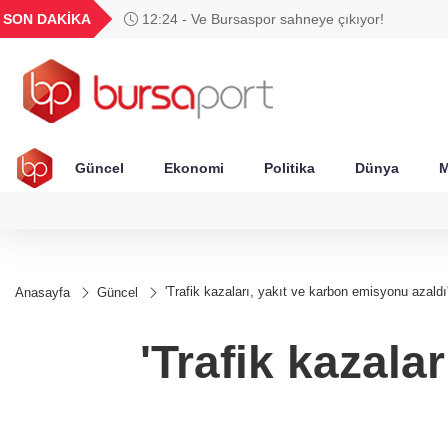
GEL
TND
BGN
VND
SON DAKİKA
12:24 - Ve Bursaspor sahneye çıkıyor!
49
18,2677
16,3788
27,9743
0,0018
Güncel
Ekonomi
Politika
Dünya
M
'Trafik kazaları, yakıt ve karbon emisyonu azaldı
Anasayfa
Güncel
'Trafik kazala