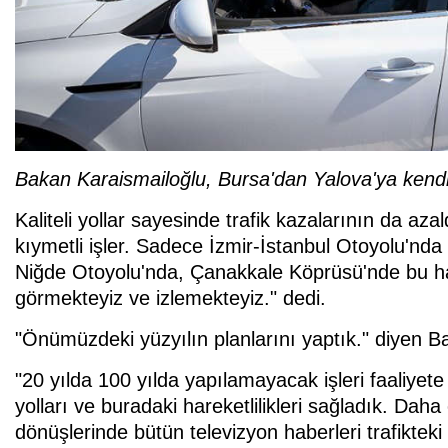
Bakan Karaismailoğlu, Bursa'dan Yalova'ya kendi k
Kaliteli yollar sayesinde trafik kazalarının da az
kıymetli işler. Sadece İzmir-İstanbul Otoyolu'n
Niğde Otoyolu'nda, Çanakkale Köprüsü'nde bu hare
görmekteyiz ve izlemekteyiz." dedi.
"Önümüzdeki yüzyılın planlarını yaptık." diyen B
"20 yılda 100 yılda yapılamayacak işleri faaliyet
yolları ve buradaki hareketlilikleri sağladık. Da
dönüşlerinde bütün televizyon haberleri trafiktek