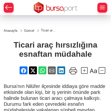
Ticari araç
Anasayfa
Güncel
hırsızlığına
esnaftan
müdahale
Ticari araç hırsızlığına
esnaftan müdahale
Bursa'nın Nilüfer ilçesinde iddiaya göre madde
etkisinde olan kişi, bir iş yerinin önünde park
halinde bulunan ticari aracı çalmaya kalkıştı.
Durumu fark eden çevredeki esnafın
müdahalesiyle yakalanan şüpheli meydan