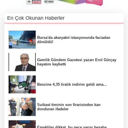
En Çok Okunan Haberler
Bursa'da akaryakıt istasyonunda faciadan
dönüldü!
Gemlik Gündem Gazetesi yazarı Erol Gürçay
hayatını kaybetti
Benzine 4,35 liralık indirim geldi ama...
Suikast timinin son firarisinden kan
donduran ifadeler
Emekliler dikkat, bu gece yarısı hesaba