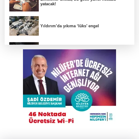
yatacak!
Yıldırım’da yıkıma ‘lüks’ engel
Alkollü sürücü karıştığı kazayı unuttu,
ortalığı ayağa kaldırdı!
Trump İran'la anlaşmadan yana; Ülkeyi taş
devrine döndürmekten söz ediyordu!
Elektrikli bisiklet ile uçuruma yuvarlandılar; 3
çocuk yaralandı
Osmangazi Belediyesi kaldırım işgallerine
fırsat vermiyor