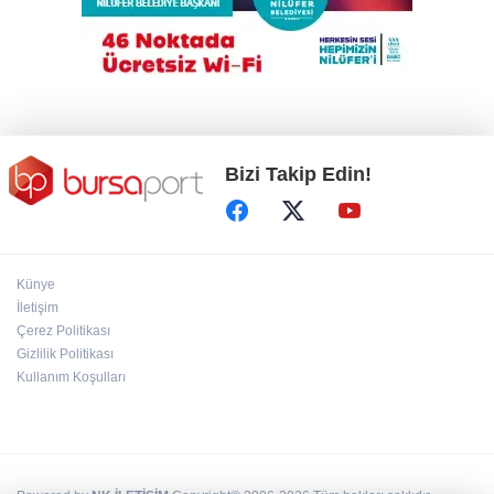
Bursa'da kaçak bina yıkımında hayat kurtaran
müdahale
Bizi Takip Edin!
Künye
İletişim
Çerez Politikası
Gizlilik Politikası
Kullanım Koşulları