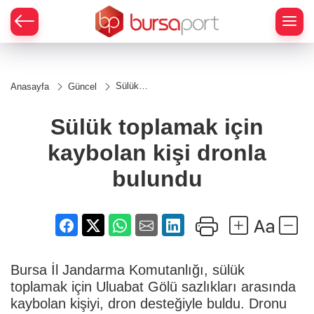
Sülük
Anasayfa
Güncel
toplamak
için
kaybolan
Sülük toplamak için
kişi
dronla
kaybolan kişi dronla
bulundu
bulundu
Bursa İl Jandarma Komutanlığı, sülük
toplamak için Uluabat Gölü sazlıkları arasında
kaybolan kişiyi, dron desteğiyle buldu. Dronu