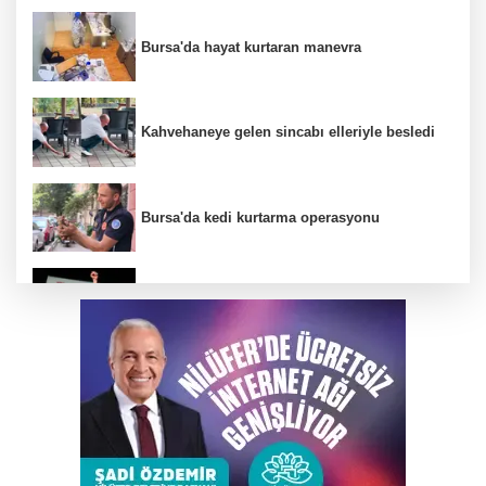
Bursa'da hayat kurtaran manevra
Kahvehaneye gelen sincabı elleriyle besledi
Bursa'da kedi kurtarma operasyonu
YENİ Parti Manisa İl Başkanı İlksen Özalper
tutuklandı
Depoda çıkan yangın apartmanı yakıyordu
Bursa'da makilik alanda yangın