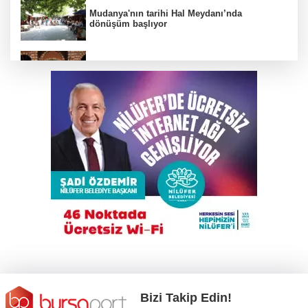
Mudanya'nın tarihi Hal Meydanı’nda
dönüşüm başlıyor
BTSO Başkan Adayı Özer Matlı seçim
çalışmalarına Kapalıçarşı'dan başladı
Gökyüzü tutkunları meteor yağmuru için
Karacabey'de buluşacak
Çalıntı araçla 10 kilometre kaçtı, 380 bin TL
ceza yedi
Bursa'da tarlalık alanı ateşe veren şüpheli
yakalandı
Bizi Takip Edin!