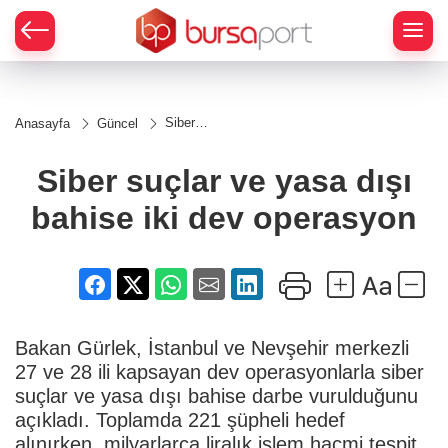
Siber
Anasayfa
Güncel
suçlar ve
yasa dışı
bahise iki
Siber suçlar ve yasa dışı
dev
operasyon
bahise iki dev operasyon
Bakan Gürlek, İstanbul ve Nevşehir merkezli
27 ve 28 ili kapsayan dev operasyonlarla siber
suçlar ve yasa dışı bahise darbe vurulduğunu
açıkladı. Toplamda 221 şüpheli hedef
alınırken, milyarlarca liralık işlem hacmi tespit