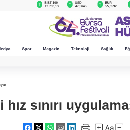
GAU/TRY
BIST 100
USD
EUR
6.520,71
13.703,13
47,5645
55,0592
edya
Spor
Magazin
Teknoloji
Sağlık
Eğ
ıyor
 hız sınırı uygulama