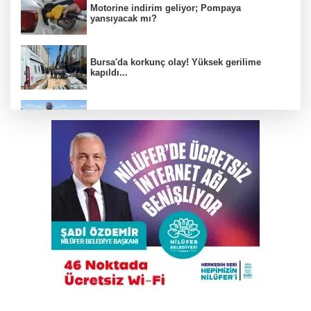
Motorine indirim geliyor; Pompaya
yansıyacak mı?
Bursa'da korkunç olay! Yüksek gerilime
kapıldı...
Bursa'daki bu köyde çiftçi çok rahat!
Otomobil İETT otobüsüne çarptı: 1’i polis
memuru 3 kişi öldü
Yeni Parti Osmangazi Kurucu Yönetimi
açıklandı
İnegöl'de motosikletle silahlı saldırı!