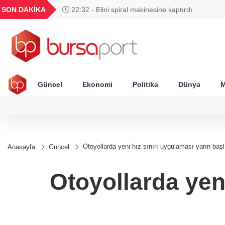
GEL
TND
BGN
VND
SON DAKİKA
22:32 - Elini spiral makinesine kaptırdı
38
18,1891
16,3228
27,9529
0,0018
Güncel
Ekonomi
Politika
Dünya
M
Otoyollarda yeni hız sınırı uygulaması yarın başl
Anasayfa
Güncel
Otoyollarda yeni