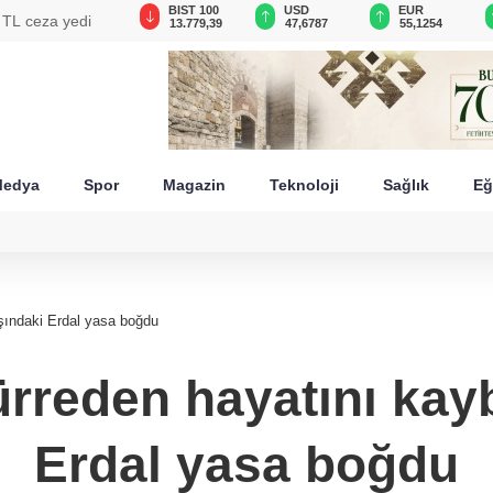
GAU/TRY
BIST 100
USD
EUR
n TL ceza yedi
6.660,55
13.779,39
47,6787
55,1254
edya
Spor
Magazin
Teknoloji
Sağlık
Eğ
şındaki Erdal yasa boğdu
ürreden hayatını kay
Erdal yasa boğdu