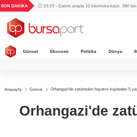
GEL
TND
BGN
VND
SON DAKİKA
23:23 - Çalıntı araçla 10 kilometre kaçtı, 380 bi
49
18,2677
16,3788
27,9743
0,0018
Güncel
Ekonomi
Politika
Dünya
M
Orhangazi'de zatürreden hayatını kaybeden 5 ya
Anasayfa
Güncel
Orhangazi'de zat