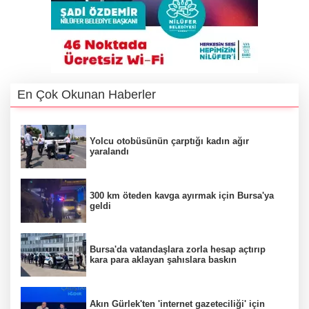
En Çok Okunan Haberler
Yolcu otobüsünün çarptığı kadın ağır
yaralandı
300 km öteden kavga ayırmak için Bursa'ya
geldi
Bursa'da vatandaşlara zorla hesap açtırıp
kara para aklayan şahıslara baskın
Akın Gürlek'ten 'internet gazeteciliği' için