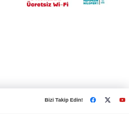
Bakanlığa sahte diploma soruları: 419
usulsüz denklik, yanıt yok
Bizi Takip Edin!