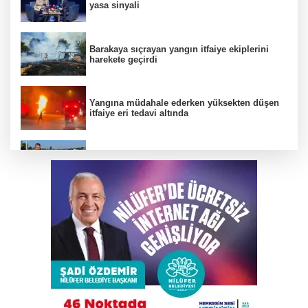
yasa sinyali
Barakaya sıçrayan yangın itfaiye ekiplerini
harekete geçirdi
Yangına müdahale ederken yüksekten düşen
itfaiye eri tedavi altında
Büyükşehir’den İnegöl’e ulaşım hamlesi
Karacabey Belediyespor’dan 5 imza birden
TEKNOSAB KOBİ OSB tanıtıldı