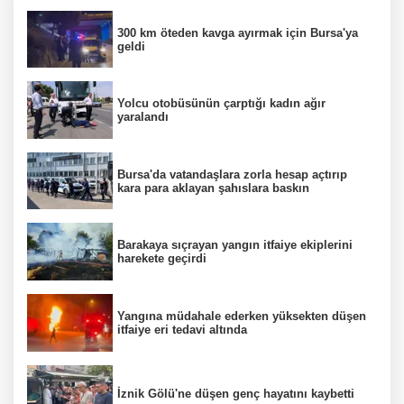
300 km öteden kavga ayırmak için Bursa'ya
geldi
Yolcu otobüsünün çarptığı kadın ağır
yaralandı
Bursa'da vatandaşlara zorla hesap açtırıp
kara para aklayan şahıslara baskın
Barakaya sıçrayan yangın itfaiye ekiplerini
harekete geçirdi
Yangına müdahale ederken yüksekten düşen
itfaiye eri tedavi altında
İznik Gölü'ne düşen genç hayatını kaybetti