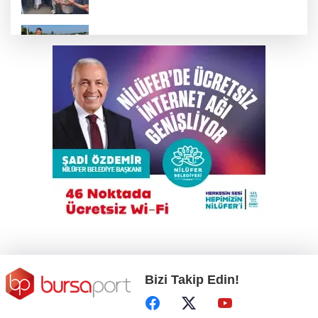
Büyükşehir’den İnegöl’e ulaşım hamlesi
Uludağ'da çıkan orman yangını söndürüldü
TEKNOSAB KOBİ OSB tanıtıldı
Ahbap Derneği yönetimine kayyum atandı
Bizi Takip Edin!