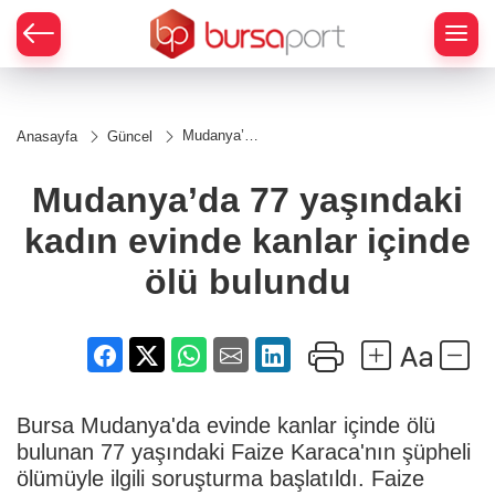
Mudanya’da
Anasayfa
Güncel
77
yaşındaki
kadın
Mudanya’da 77 yaşındaki
evinde
kanlar
kadın evinde kanlar içinde
içinde ölü
bulundu
ölü bulundu
Bursa Mudanya'da evinde kanlar içinde ölü
bulunan 77 yaşındaki Faize Karaca'nın şüpheli
ölümüyle ilgili soruşturma başlatıldı. Faize