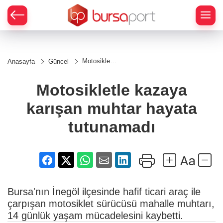
Motosikletle
Anasayfa
Güncel
kazaya
karışan
muhtar
Motosikletle kazaya
hayata
tutunamadı
karışan muhtar hayata
tutunamadı
Bursa'nın İnegöl ilçesinde hafif ticari araç ile
çarpışan motosiklet sürücüsü mahalle muhtarı,
14 günlük yaşam mücadelesini kaybetti.