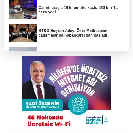
Çalıntı araçla 10 kilometre kaçtı, 380 bin TL
ceza yedi
BTSO Başkan Adayı Özer Matlı seçim
çalışmalarına Kapalıçarşı'dan başladı
Bursa'da tarlalık alanı ateşe veren şüpheli
yakalandı
DAĞDER ve BUMEV'den eğitim için güç
birliği
Kahvehaneye gelen sincabı elleriyle besledi
Türkiye, Suudi Arabistan ve Pakistan
arasında ortak savunma anlaşması imzalandı