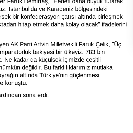
r Faruk Demirtaş, "Hedefi daha büyük tutarak
ruz. İstanbul'da ve Karadeniz bölgesindeki
rsek bir konfederasyon çatısı altında birleşmek
noktadan hitap etmek daha kolay olacak" ifadelerini
yen AK Parti Artvin Milletvekili Faruk Çelik, "Üç
mparatorluk bakiyesi bir ülkeyiz. 783 bin
z. Ne kadar da küçülsek içimizde çeşitli
ümkün değildir. Bu farklılıklarımız mutlaka
ayrağın altında Türkiye'nin güçlenmesi,
iye konuştu.
 ardından sona erdi.