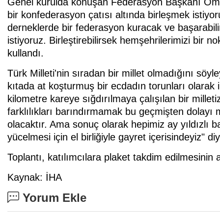
Genel kurulda konuşan Federasyon Başkanı Öme
bir konfederasyon çatısı altında birleşmek istiyo
derneklerde bir federasyon kuracak ve başarabili
istiyoruz. Birleştirebilirsek hemşehrilerimizi bir 
kullandı.
Türk Milleti'nin sıradan bir millet olmadığını söyle
kıtada at koşturmuş bir ecdadın torunları olarak i
kilometre kareye sığdırılmaya çalışılan bir milleti
farklılıkları barındırmamak bu geçmişten dolayı m
olacaktır. Ama sonuç olarak hepimiz ay yıldızlı b
yücelmesi için el birliğiyle gayret içerisindeyiz" d
Toplantı, katılımcılara plaket takdim edilmesinin
Kaynak: İHA
Yorum Ekle