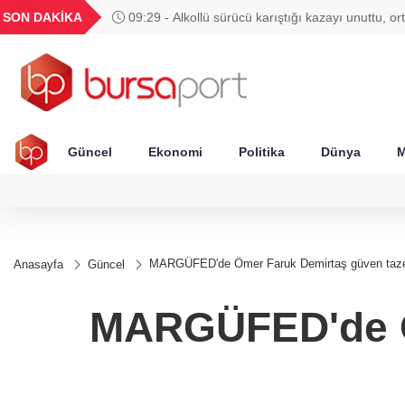
GEL
TND
BGN
VND
SON DAKİKA
09:29 - Alkollü sürücü karıştığı kazayı unuttu, or
56
18,1983
16,2474
28,0626
0,0018
kaldırdı!
Güncel
Ekonomi
Politika
Dünya
M
MARGÜFED'de Ömer Faruk Demirtaş güven taze
Anasayfa
Güncel
MARGÜFED'de Öm