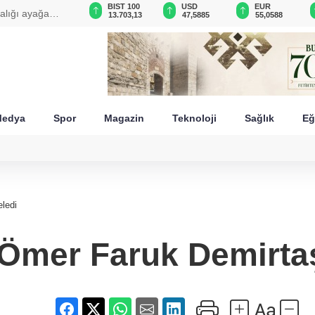
GAU/TRY
BIST 100
USD
EUR
talığı ayağa
6.512,09
13.703,13
47,5885
55,0588
edya
Spor
Magazin
Teknoloji
Sağlık
Eğ
ledi
er Faruk Demirtaş