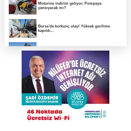
Motorine indirim geliyor; Pompaya
yansıyacak mı?
Bursa'da korkunç olay! Yüksek gerilime
kapıldı...
Otomobil İETT otobüsüne çarptı: 1’i polis
memuru 3 kişi öldü
Yeni Parti Osmangazi Kurucu Yönetimi
açıklandı
Bursa’da iş yeri alev alev yandı
İnegöl'de motosikletle silahlı saldırı!