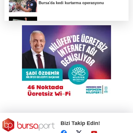
Bursa'da kedi kurtarma operasyonu
YENİ Parti Manisa İl Başkanı İlksen Özalper
tutuklandı
Depoda çıkan yangın apartmanı yakıyordu
Bursa'da makilik alanda yangın
Bursa'da kaçak bina yıkımında hayat kurtaran
müdahale
Bizi Takip Edin!