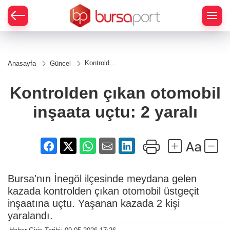
Kontrolden
Anasayfa
Güncel
çıkan
otomobil
inşaata
Kontrolden çıkan otomobil
uçtu: 2
yaralı
inşaata uçtu: 2 yaralı
Bursa'nın İnegöl ilçesinde meydana gelen
kazada kontrolden çıkan otomobil üstgeçit
inşaatına uçtu. Yaşanan kazada 2 kişi
yaralandı.