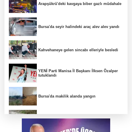
Arapşükrü'deki kavgaya biber gazlı müdahale
Bursa'da seyir halindeki araç alev alev yandı
Kahvehaneye gelen sincabı elleriyle besledi
YENİ Parti Manisa İl Başkanı İlksen Özalper
tutuklandı
Bursa'da makilik alanda yangın
Tilki, kedi ve kirpi buluşması kamerada