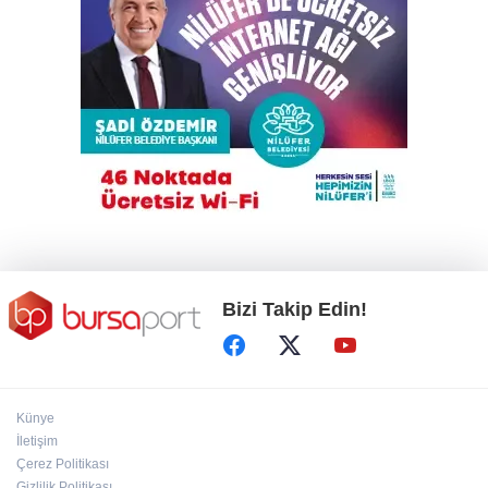
Cansever hayatını kaybetti
'Çerçeve Yasa' teklifi komisyondan geçti,
gözler Genel Kurul'da
İnegöl'de orman yangını; Havadan ve karadan
müdahale başlatıldı
Bizi Takip Edin!
Künye
İletişim
Çerez Politikası
Gizlilik Politikası