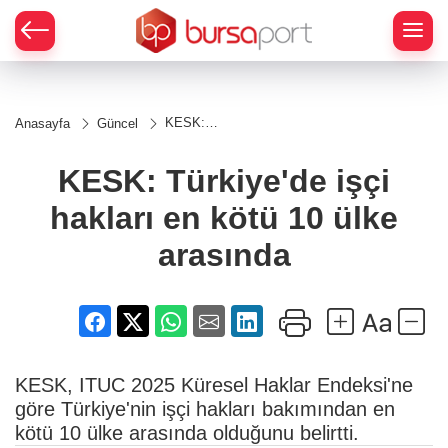
KESK:
Anasayfa
Güncel
Türkiye'de
işçi
hakları en
KESK: Türkiye'de işçi
kötü 10
ülke
hakları en kötü 10 ülke
arasında
arasında
KESK, ITUC 2025 Küresel Haklar Endeksi'ne
göre Türkiye'nin işçi hakları bakımından en
kötü 10 ülke arasında olduğunu belirtti.