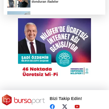
donduran ifadeler
Mudanya'da tavuk çiftliğinde yangın çıktı
Elini spiral makinesine kaptırdı
Trump İran'la anlaşmadan yana; Ülkeyi taş
devrine döndürmekten söz ediyordu!
Yıldırım’da yıkıma ‘lüks’ engel
Bizi Takip Edin!