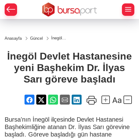
İnegöl
Anasayfa
Güncel
Devlet
Hastanesine
yeni
İnegöl Devlet Hastanesine
Başhekim
Dr. İlyas
yeni Başhekim Dr. İlyas
Sarı göreve
başladı
Sarı göreve başladı
Bursa'nın İnegöl ilçesinde Devlet Hastanesi
Başhekimliğine atanan Dr. İlyas Sarı görevine
başladı. Göreve başladığı gün hastane