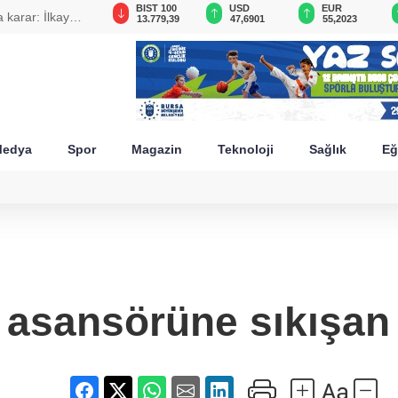
GAU/TRY
BIST 100
USD
EUR
karar: İlkay
6.668,48
13.779,39
47,6901
55,2023
edya
Spor
Magazin
Teknoloji
Sağlık
Eğ
 asansörüne sıkışan 