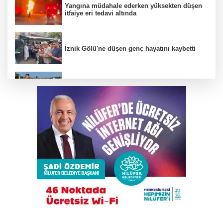
Yangına müdahale ederken yüksekten düşen
itfaiye eri tedavi altında
İznik Gölü'ne düşen genç hayatını kaybetti
Büyükşehir’den İnegöl’e ulaşım hamlesi
Uludağ'da çıkan orman yangını söndürüldü
TEKNOSAB KOBİ OSB tanıtıldı
Ahbap Derneği yönetimine kayyum atandı