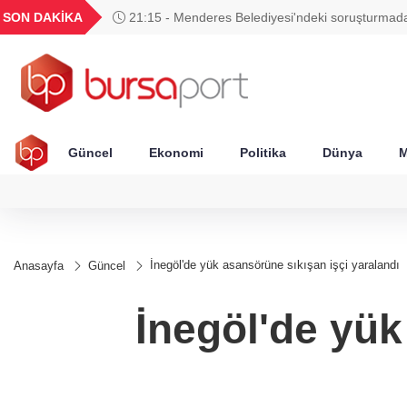
GEL
TND
BGN
VND
SON DAKİKA
21:15 - Menderes Belediyesi'ndeki soruşturmada 
51
18,2721
16,3771
27,9743
0,0018
Çiçek tutuklandı
Güncel
Ekonomi
Politika
Dünya
M
İnegöl'de yük asansörüne sıkışan işçi yaralandı
Anasayfa
Güncel
İnegöl'de yük