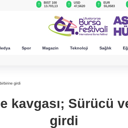
BIST 100
USD
EUR
GBP
 3 yaralı
13.703,13
47,5620
55,0583
64,1693
edya
Spor
Magazin
Teknoloji
Sağlık
Eğ
rbirine girdi
e kavgası; Sürücü ve
girdi