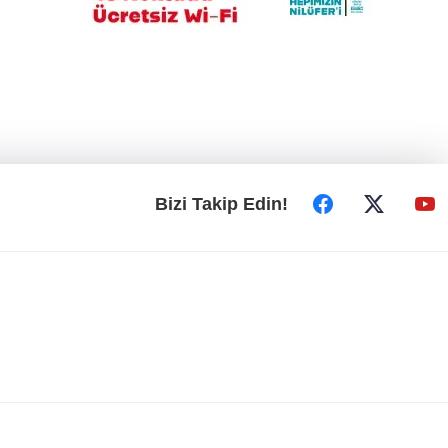
İnegöl'de motosikletle silahlı saldırı!
Bizi Takip Edin!