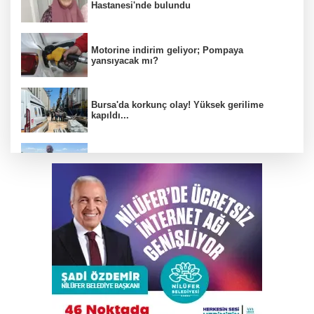
Hastanesi'nde bulundu
Motorine indirim geliyor; Pompaya
yansıyacak mı?
Bursa'da korkunç olay! Yüksek gerilime
kapıldı...
Bursa'daki bu köyde çiftçi çok rahat!
Otomobil İETT otobüsüne çarptı: 1’i polis
memuru 3 kişi öldü
Yeni Parti Osmangazi Kurucu Yönetimi
açıklandı