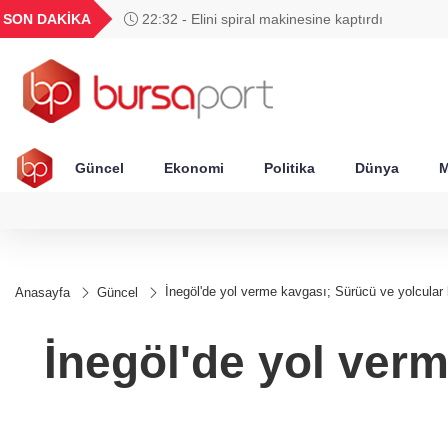
L
TND
BGN
VND
GAU/TRY
SON DAKİKA
22:15 - Otomobil motosikletle çarpıştı: 2'si çocuk
1881
16,3219
27,9529
0,0018
6.500,71
Güncel
Ekonomi
Politika
Dünya
M
İnegöl'de yol verme kavgası; Sürücü ve yolcular bi
Anasayfa
Güncel
İnegöl'de yol verm